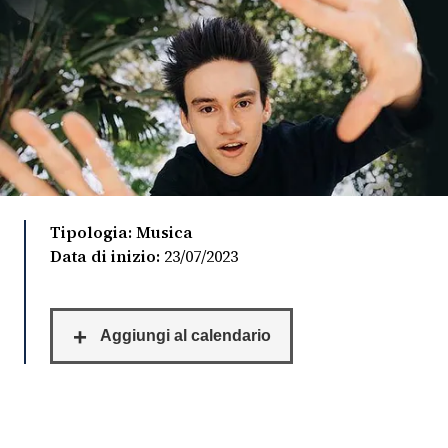
FOTO
CONCORSI
EVENTI
VIDEO
Tipologia: Musica
Data di inizio:
23/07/2023
TV
PRINCIPATO
DI
MONACO
RMC