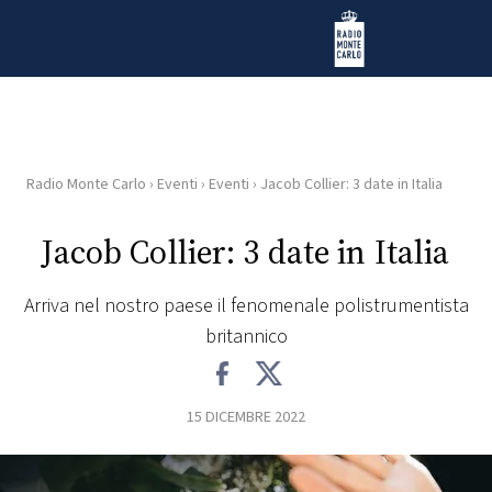
Vai al contenuto
Radio Monte Carlo
Radio Monte Carlo
›
Eventi
›
Eventi
›
Jacob Collier: 3 date in Italia
HOME
Jacob Collier: 3 date in Italia
RADIO
Arriva nel nostro paese il fenomenale polistrumentista
WEB
britannico
RADIO
PLAYLIST
15 DICEMBRE 2022
NEWS