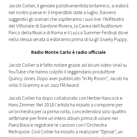
CONSIGLIA
Jacob Collier, il geniale polistrumentista britannico, si esibirà
nel nostro paese in 3 imperdibili date a luglio. Davvero
suggestivi gli scenari che ospiteranno i suoi live: l’Anfiteatro
del Vittoriale di Gardone Riviera, la Cavea dell’Auditorium
Parco della Musica di Roma e il Lucca Summer Festival dove
nella stessa serata si esibiranno prima di lui gli Snarky Puppy.
Radio Monte Carlo è radio ufficiale
Jacob Collier si è fatto notare grazie ad alcuni video virali su
YouTube che hanno colpito il leggendario produttore
Quincy Jones. Dopo aver pubblicato “In My Room”, Jacob ha
vinto 5 Grammy e un Jazz FM Award.
Jacob Collier ha dopo collaborato con Herbie Hancock e
Hans Zimmer. Nel 2018 l’artista ha iniziato a comporre per
un’orchestra per la prima volta, concedendosi solo quattro
settimane per finire un intero album prima di volare nei
Paesi Bassi e registrare le canzoni con l’Orchestra
Metropole. Così Collier ha iniziato a realizzare “Djesse”, un