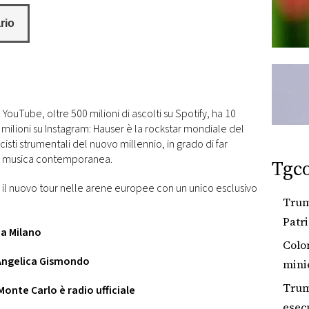
u YouTube, oltre 500 milioni di ascolti su Spotify, ha 10
 milioni su Instagram: Hauser è la rockstar mondiale del
isti strumentali del nuovo millennio, in grado di far
la musica contemporanea.
Tgc
 il nuovo tour nelle arene europee con un unico esclusivo
Trum
Patri
 a Milano
anch
Colo
 Angelica Gismondo
minie
almen
Trum
Monte Carlo è radio ufficiale
esecu