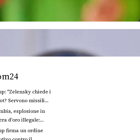
om24
p: "Zelensky chiede i
ot? Servono missili
e a noi"
mbia, esplosione in
ra d'oro illegale:
o 11 feriti
p firma un ordine
tivo contro il