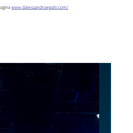
 pagina
www.dalessandroegalli.com/