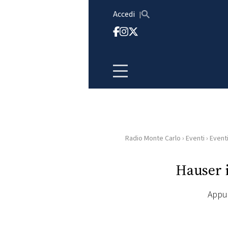
Vai al contenuto
Accedi
Radio Monte Carlo
›
Eventi
›
Event
HOME
Hauser 
RADIO
Appu
WEB
RADIO