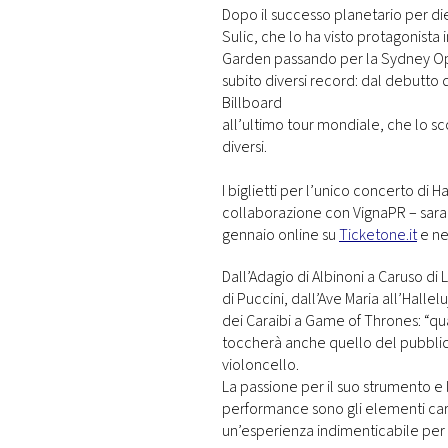
Dopo il successo planetario per die
Sulic, che lo ha visto protagonista
Garden passando per la Sydney Ope
subito diversi record: dal debutto d
Billboard
all’ultimo tour mondiale, che lo sc
diversi.
I biglietti per l’unico concerto di H
collaborazione con VignaPR – sarann
gennaio online su
Ticketone.it
e ne
Dall’Adagio di Albinoni a Caruso d
di Puccini, dall’Ave Maria all’Halle
dei Caraibi a Game of Thrones: “q
toccherà anche quello del pubblic
violoncello.
La passione per il suo strumento e 
performance sono gli elementi cara
un’esperienza indimenticabile per 