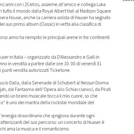
ci anni con i 2Cellos, assieme all’amico e collega Luka
"turi
 in tutto il mondo dalla Royal Albert Hall al Madison Square
ra House, anche la carriera solista di Hauser ha segnato
el suo primo album (Classic) in vetta alla classifica di
orso anno ha riempito le principali arene in tre continenti
auser in Italia – organizzato da D’Alessandro e Galli in
o in vendita a partire dalle ore 10. 00 di venerdì 31
i punti vendita autorizzati Ticketone.
i Lucio Dalla, dalla Serenade di Schubert al Nessun Dorma
lujah, dal Fantasma dell’Opera allo Schiaccianoci, da Pirati
uando un brano musicale tocca il mio cuore, so che
o” è uno dei mantra della rockstar mondiale del
l’energia straordinaria che sprigiona durante ogni
tterizzanti del suo percorso: un concerto di Huaser è
chi ama la musica e il romanticismo.