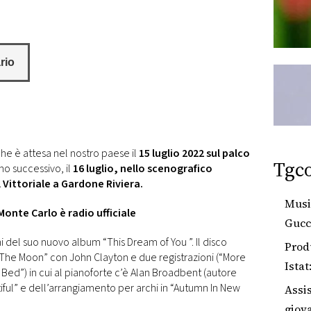
che è attesa nel nostro paese il
15 luglio 2022 sul palco
Tgc
rno successivo, il
16 luglio, nello scenografico
 Vittoriale a Gardone Riviera.
Musi
Monte Carlo è radio ufficiale
Gucc
i del suo nuovo album “This Dream of You ”. Il disco
Prod
The Moon” con John Clayton e due registrazioni (“More
Istat
ed”) in cui al pianoforte c’è Alan Broadbent (autore
dell
iful” e dell’arrangiamento per archi in “Autumn In New
Assi
giova