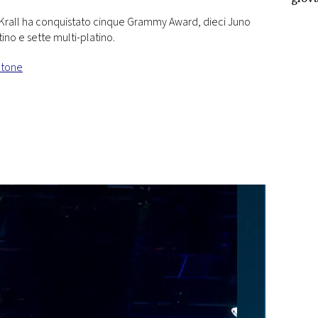
Terr
a Krall ha conquistato cinque Grammy Award, dieci Juno
tino e sette multi-platino.
sovra
etone