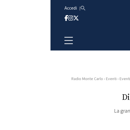
Vai al contenuto
Accedi
Radio Monte Carlo
›
Eventi
›
Event
HOME
Di
RADIO
La grand
WEB
RADIO