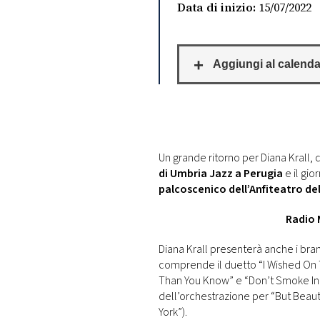
DI
Data di inizio:
15/07/2022
MONACO
RMC
CONSIGLIA
Un grande ritorno per Diana Krall, 
di Umbria Jazz a Perugia
e il gio
palcoscenico dell’Anfiteatro del
Radio 
Diana Krall presenterà anche i bran
comprende il duetto “I Wished On 
Than You Know” e “Don’t Smoke In B
dell’orchestrazione per “But Beaut
York”).