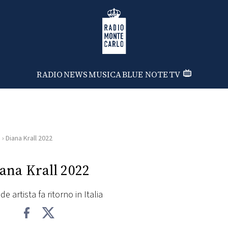
Radio Monte Carlo
RADIO
NEWS
MUSICA
BLUE NOTE
TV
i
›
Diana Krall 2022
ana Krall 2022
e artista fa ritorno in Italia