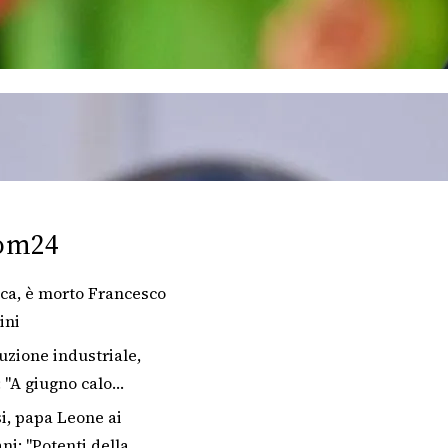
om24
ca, è morto Francesco
ini
uzione industriale,
: "A giugno calo
'1%"
si, papa Leone ai
ni: "Potenti della