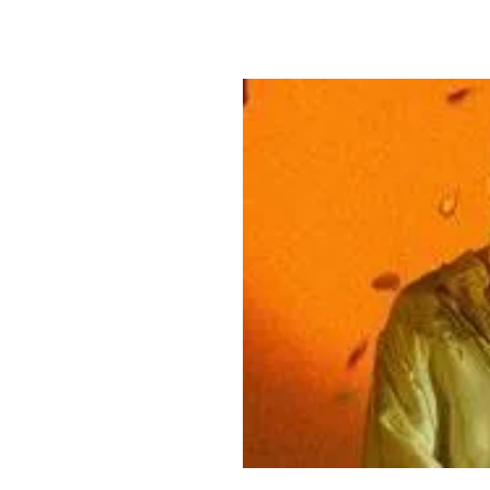
PLAYLIST
NEWS
FOTO
CONCORSI
EVENTI
VIDEO
TV
PRINCIPATO