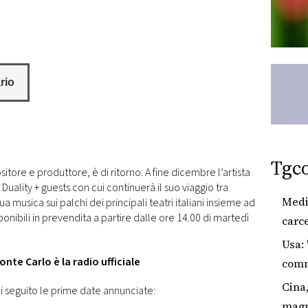
Tgc
itore e produttore, è di ritorno. A fine dicembre l’artista
 Duality + guests con cui continuerà il suo viaggio tra
Media
 musica sui palchi dei principali teatri italiani insieme ad
isponibili in prevendita a partire dalle ore 14.00 di martedì
carce
alme
Usa: 
nte Carlo è la radio ufficiale
comme
bloc
Cina
i seguito le prime date annunciate:
magn