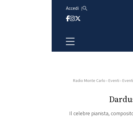
Vai al contenuto
Accedi
Radio Monte Carlo
›
Eventi
›
Event
HOME
Dardus
RADIO
Il celebre pianista, composit
WEB
RADIO