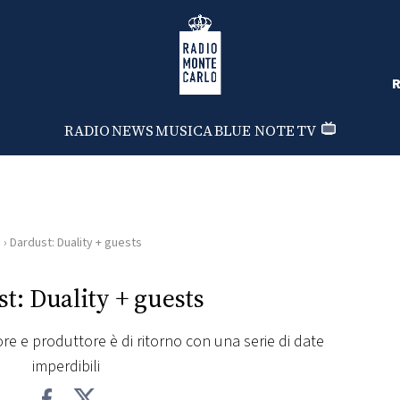
Radio Monte Carlo
R
RADIO
NEWS
MUSICA
BLUE NOTE
TV
i
›
Dardust: Duality + guests
t: Duality + guests
ore e produttore è di ritorno con una serie di date
imperdibili