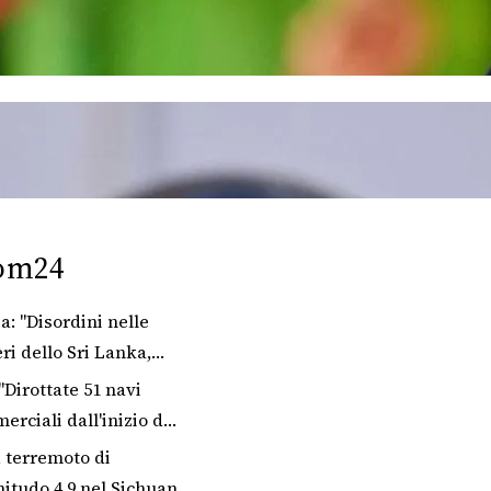
om24
: "Disordini nelle
ri dello Sri Lanka,
no 3 morti"
"Dirottate 51 navi
rciali dall'inizio del
co a Hormuz"
, terremoto di
itudo 4.9 nel Sichuan