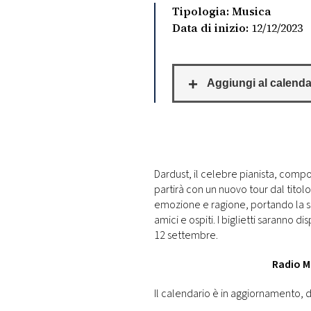
DI
Tipologia: Musica
MONACO
Data di inizio:
12/12/2023
RMC
CONSIGLIA
Dardust, il celebre pianista, compos
partirà con un nuovo tour dal titolo
emozione e ragione, portando la sua
amici e ospiti. I biglietti saranno d
12 settembre.
Radio Mo
Il calendario è in aggiornamento, d