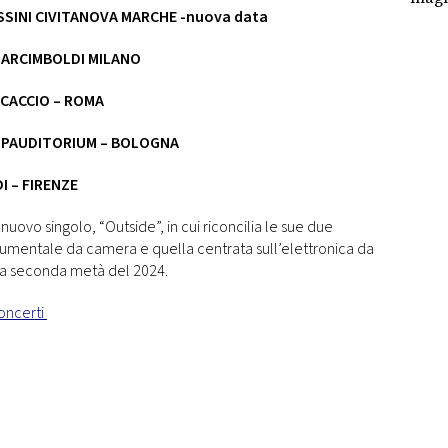
SSINI CIVITANOVA MARCHE -nuova data
O ARCIMBOLDI MILANO
NCACCIO – ROMA
ROPAUDITORIUM – BOLOGNA
I – FIRENZE
uovo singolo, “Outside”, in cui riconcilia le sue due
trumentale da camera e quella centrata sull’elettronica da
ella seconda metà del 2024.
ncerti