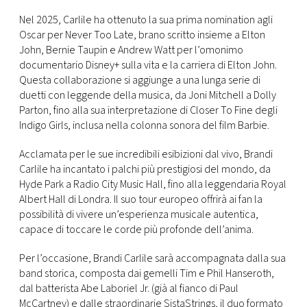
Nel 2025, Carlile ha ottenuto la sua prima nomination agli
Oscar per Never Too Late, brano scritto insieme a Elton
John, Bernie Taupin e Andrew Watt per l’omonimo
documentario Disney+ sulla vita e la carriera di Elton John.
Questa collaborazione si aggiunge a una lunga serie di
duetti con leggende della musica, da Joni Mitchell a Dolly
Parton, fino alla sua interpretazione di Closer To Fine degli
Indigo Girls, inclusa nella colonna sonora del film Barbie.
Acclamata per le sue incredibili esibizioni dal vivo, Brandi
Carlile ha incantato i palchi più prestigiosi del mondo, da
Hyde Park a Radio City Music Hall, fino alla leggendaria Royal
Albert Hall di Londra. Il suo tour europeo offrirà ai fan la
possibilità di vivere un’esperienza musicale autentica,
capace di toccare le corde più profonde dell’anima.
Per l’occasione, Brandi Carlile sarà accompagnata dalla sua
band storica, composta dai gemelli Tim e Phil Hanseroth,
dal batterista Abe Laboriel Jr. (già al fianco di Paul
McCartney) e dalle straordinarie SistaStrings, il duo formato