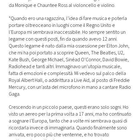
da Monique e Chauntee Ross al violoncello e violino.
“Quando ero una ragazzina, l’idea di fare musica e poterla
portare oltreoceano in luoghi come il Regno Unito e
l’Europa mi sembrava inaccessibile. Ho sempre sentito un
legame con questi posti, fin da quando avevo 12 anni.
Questo legame è nato dalla mia ossessione per Elton John,
che mi ha poi portato a scoprire Queen, The Beatles, U2,
Kate Bush, George Michael, Sinéad O’Connor, David Bowie,
Radiohead e tanti altri. Immaginavo un’utopia musicale,
fatta di emozioni e complessità. Mi vedevo sul palco della
Royal Albert Hall, o addirittura a Live Aid, al posto di Freddie
Mercury, con un’asta del microfono in mano a cantare Radio
Gaga.
Crescendo in un piccolo paese, questi erano solo sogni. Ho
visto un aereo per la prima volta a 17 anni, ma ho continuato
a sognare l’Europa, tanto che a volte mi sembrava quasi di
ricordarla invece di immaginarla. Quando finalmente sono
arrivata, ero poco più che ventenne, e ho trovato