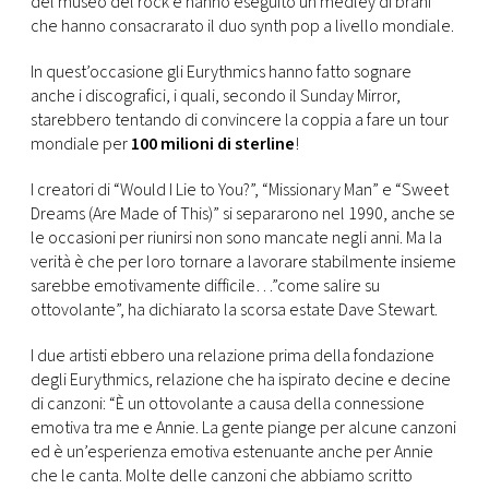
del museo del rock e hanno eseguito un medley di brani
CONSIGLIA
che hanno consacrarato il duo synth pop a livello mondiale.
In quest’occasione gli Eurythmics hanno fatto sognare
anche i discografici, i quali, secondo il Sunday Mirror,
starebbero tentando di convincere la coppia a fare un tour
mondiale per
100 milioni di sterline
!
I creatori di “Would I Lie to You?”, “Missionary Man” e “Sweet
Dreams (Are Made of This)” si separarono nel 1990, anche se
le occasioni per riunirsi non sono mancate negli anni. Ma la
verità è che per loro tornare a lavorare stabilmente insieme
sarebbe emotivamente difficile…”come salire su
ottovolante”, ha dichiarato la scorsa estate Dave Stewart.
I due artisti ebbero una relazione prima della fondazione
degli Eurythmics, relazione che ha ispirato decine e decine
di canzoni: “È un ottovolante a causa della connessione
emotiva tra me e Annie. La gente piange per alcune canzoni
ed è un’esperienza emotiva estenuante anche per Annie
che le canta. Molte delle canzoni che abbiamo scritto