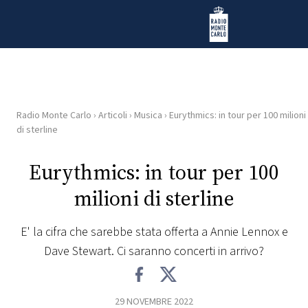
Vai al contenuto
Radio Monte Carlo
Radio Monte Carlo
›
Articoli
›
Musica
›
Eurythmics: in tour per 100 milioni
HOME
di sterline
RADIO
Eurythmics: in tour per 100
milioni di sterline
WEB
RADIO
E' la cifra che sarebbe stata offerta a Annie Lennox e
Dave Stewart. Ci saranno concerti in arrivo?
PLAYLIST
NEWS
29 NOVEMBRE 2022