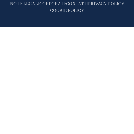
NOTE LEGALI
CORPORATE
CONTATTI
PRIVACY POLICY
COOKIE POLICY