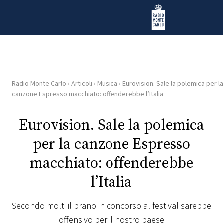
Vai al contenuto
Radio Monte Carlo
Radio Monte Carlo
›
Articoli
›
Musica
›
Eurovision. Sale la polemica per la
HOME
canzone Espresso macchiato: offenderebbe l’Italia
RADIO
Eurovision. Sale la polemica
per la canzone Espresso
WEB
RADIO
macchiato: offenderebbe
l’Italia
PLAYLIST
Secondo molti il brano in concorso al festival sarebbe
NEWS
offensivo per il nostro paese