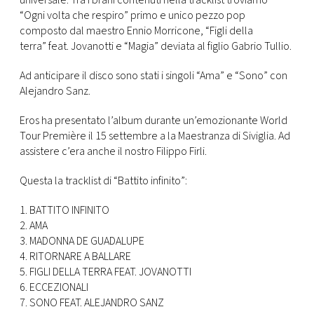
universale. Tra i brani contenuti nella tracklist troviamo
CONSIGLIA
“Ogni volta che respiro” primo e unico pezzo pop
composto dal maestro Ennio Morricone, “Figli della
terra” feat. Jovanotti e “Magia” deviata al figlio Gabrio Tullio.
Ad anticipare il disco sono stati i singoli “Ama” e “Sono” con
Alejandro Sanz.
Eros ha presentato l’album durante un’emozionante World
Tour Première il 15 settembre a la Maestranza di Siviglia. Ad
assistere c’era anche il nostro Filippo Firli.
Questa la tracklist di “Battito infinito”:
1. BATTITO INFINITO
2. AMA
3. MADONNA DE GUADALUPE
4. RITORNARE A BALLARE
5. FIGLI DELLA TERRA FEAT. JOVANOTTI
6. ECCEZIONALI
7. SONO FEAT. ALEJANDRO SANZ