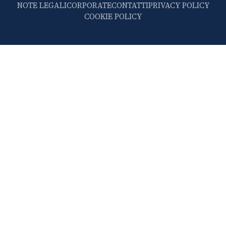
NOTE LEGALI
CORPORATE
CONTATTI
PRIVACY POLICY
COOKIE POLICY