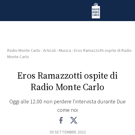
Vai al contenuto
Radio Monte Carlo
Radio Monte Carlo
›
Articoli
›
Musica
›
Eros Ramazzotti ospite di Radio
HOME
Monte Carlo
RADIO
Eros Ramazzotti ospite di
Radio Monte Carlo
WEB
RADIO
Oggi alle 12.00 non perdere l'intervista durante Due
come noi
PLAYLIST
NEWS
30 SETTEMBRE 2022