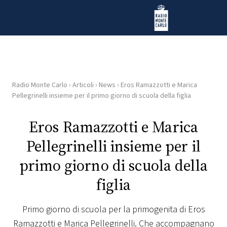
Vai al contenuto
Radio Monte Carlo
Radio Monte Carlo
›
Articoli
›
News
›
Eros Ramazzotti e Marica
HOME
Pellegrinelli insieme per il primo giorno di scuola della figlia
RADIO
Eros Ramazzotti e Marica
Pellegrinelli insieme per il
WEB
RADIO
primo giorno di scuola della
figlia
PLAYLIST
Primo giorno di scuola per la primogenita di Eros
NEWS
Ramazzotti e Marica Pellegrinelli. Che accompagnano