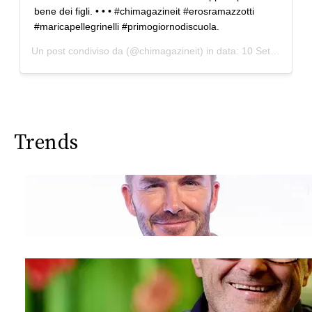
bene dei figli. • • • #chimagazineit #erosramazzotti
#maricapellegrinelli #primogiornodiscuola.
Un post condiviso da
(@chimagazineit) in data:
10 Set 2019 alle ore 9:24 PDT
Trends