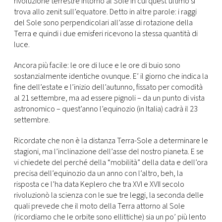
rivoluzione terrestre intorno al Sole in cui quest’ultimo si
CONSIGLIA
trova allo zenit sull’equatore. Detto in altre parole: i raggi
del Sole sono perpendicolari all’asse di rotazione della
Terra e quindi i due emisferi ricevono la stessa quantità di
luce.
Ancora più facile: le ore di luce e le ore di buio sono
sostanzialmente identiche ovunque. E’ il giorno che indica la
fine dell’estate e l’inizio dell’autunno, fissato per comodità
al 21 settembre, ma ad essere pignoli – da un punto di vista
astronomico – quest’anno l’equinozio (in Italia) cadrà il 23
settembre.
Ricordate che non è la distanza Terra-Sole a determinare le
stagioni, ma l’inclinazione dell’asse del nostro pianeta. E se
vi chiedete del perché della “mobilità” della data e dell’ora
precisa dell’equinozio da un anno con l’altro, beh, la
risposta ce l’ha data Keplero che tra XVI e XVII secolo
rivoluzionò la scienza con le sue tre leggi, la seconda delle
quali prevede che il moto della Terra attorno al Sole
(ricordiamo che le orbite sono ellittiche) sia un po’ più lento