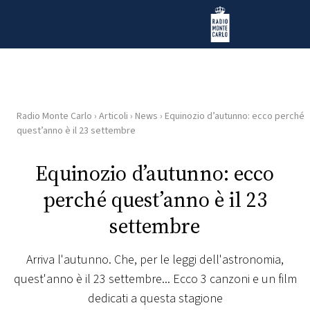
Vai al contenuto
Radio Monte Carlo
Radio Monte Carlo
›
Articoli
›
News
›
Equinozio d’autunno: ecco perché
HOME
quest’anno è il 23 settembre
RADIO
Equinozio d’autunno: ecco
perché quest’anno è il 23
WEB
RADIO
settembre
PLAYLIST
Arriva l'autunno. Che, per le leggi dell'astronomia,
quest'anno è il 23 settembre... Ecco 3 canzoni e un film
NEWS
dedicati a questa stagione