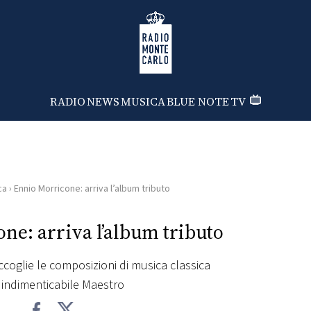
Radio Monte Carlo
RADIO
NEWS
MUSICA
BLUE NOTE
TV
ca
›
Ennio Morricone: arriva l’album tributo
ne: arriva l’album tributo
ccoglie le composizioni di musica classica
'indimenticabile Maestro