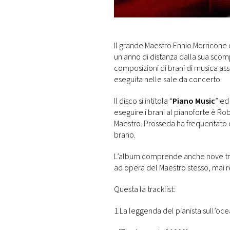
DI
MONACO
RMC
Il grande Maestro Ennio Morricone ci
CONSIGLIA
un anno di distanza dalla sua scom
composizioni di brani di musica ass
eseguita nelle sale da concerto.
Il disco si intitola “
Piano Music
” ed
eseguire i brani al pianoforte è 
Maestro. Prosseda ha frequentato c
brano.
L’album comprende anche nove tras
ad opera del Maestro stesso, mai r
Questa la tracklist:
1.La leggenda del pian