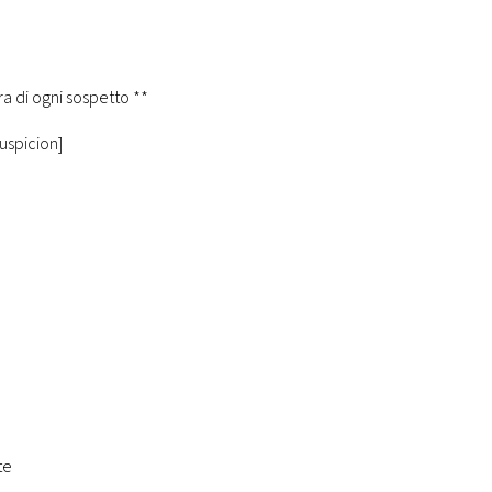
nzione
di sopra di ogni sospetto **
uspicion]
none
i della vita **
ercare
Paradiso * **
r il pianoforte
anco **
er il pianoforte