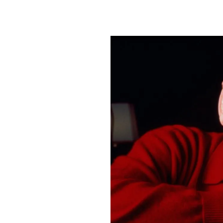
PLAYLIST
NEWS
FOTO
CONCORSI
EVENTI
VIDEO
TV
PRINCIPATO