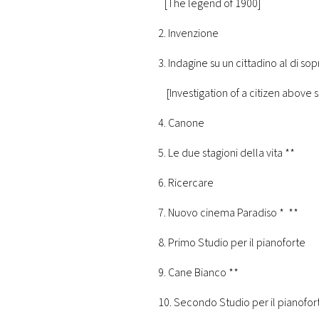
[The legend of 1900]
2. Inve
3. Indagine su un cittadino al 
[Investigation of a citizen above s
4. Ca
5. Le due stagion
6. Ric
7. Nuovo cinema 
8. Primo Studio pe
9. Cane Bi
10. Secondo Studio p