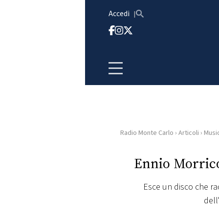
Vai al contenuto
Accedi
Radio Monte Carlo
›
Articoli
›
Musi
HOME
Ennio Morrico
RADIO
Esce un disco che ra
WEB
dell
RADIO