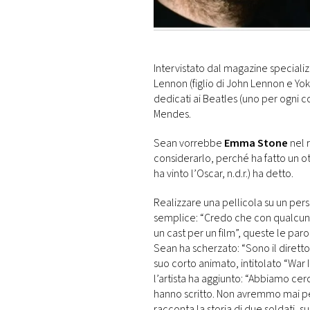
DI
MONACO
RMC
Intervistato dal magazine speciali
CONSIGLIA
Lennon (figlio di John Lennon e Yo
dedicati ai Beatles (uno per ogni
Mendes.
Sean vorrebbe
Emma Stone
nel 
considerarlo, perché ha fatto un ott
ha vinto l’Oscar, n.d.r.) ha detto.
Realizzare una pellicola su un pe
semplice: “Credo che con qualcuno
un cast per un film”, queste le par
Sean ha scherzato: “Sono il diretto
suo corto animato, intitolato “War I
l’artista ha aggiunto: “Abbiamo cer
hanno scritto. Non avremmo mai p
racconta la storia di due soldati, s