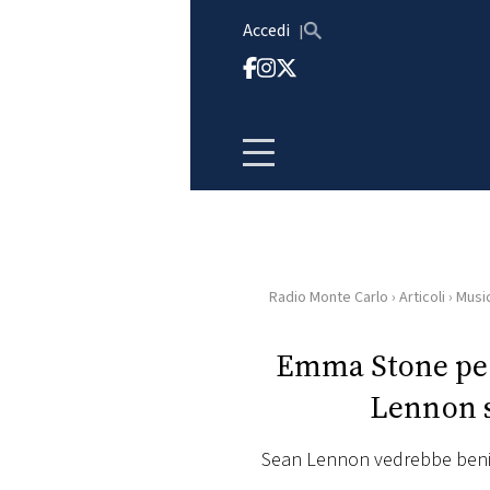
Vai al contenuto
Accedi
Radio Monte Carlo
›
Articoli
›
Musi
HOME
Emma Stone per
RADIO
Lennon s
WEB
RADIO
Sean Lennon vedrebbe benis