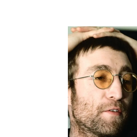
PLAYLIST
NEWS
FOTO
CONCORSI
EVENTI
VIDEO
TV
PRINCIPATO