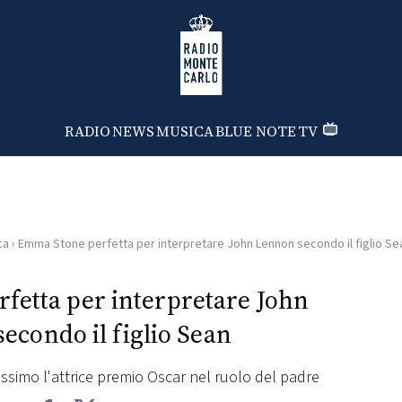
Radio Monte Carlo
RADIO
NEWS
MUSICA
BLUE NOTE
TV
ca
›
Emma Stone perfetta per interpretare John Lennon secondo il figlio Se
fetta per interpretare John
econdo il figlio Sean
simo l'attrice premio Oscar nel ruolo del padre