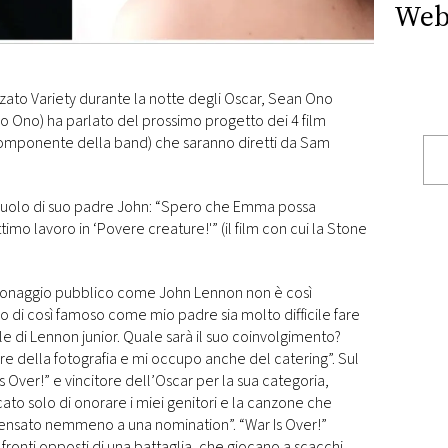
Web
zzato Variety durante la notte degli Oscar, Sean Ono
ko Ono) ha parlato del prossimo progetto dei 4 film
 componente della band) che saranno diretti da Sam
ruolo di suo padre John: “Spero che Emma possa
imo lavoro in ‘Povere creature!'” (il film con cui la Stone
rsonaggio pubblico come John Lennon non è così
 di così famoso come mio padre sia molto difficile fare
ole di Lennon junior. Quale sarà il suo coinvolgimento?
re della fotografia e mi occupo anche del catering”. Sul
s Over!” e vincitore dell’Oscar per la sua categoria,
cato solo di onorare i miei genitori e la canzone che
ensato nemmeno a una nomination”. “War Is Over!”
u fronti opposti di una battaglia, che giocano a scacchi