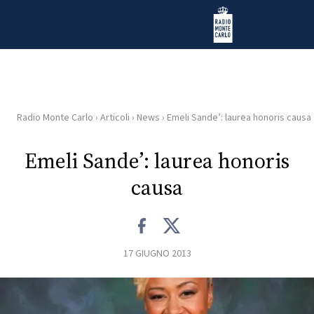
Vai al contenuto
Radio Monte Carlo
Radio Monte Carlo
›
Articoli
›
News
›
Emeli Sande’: laurea honoris causa
HOME
Emeli Sande’: laurea honoris
RADIO
causa
WEB
RADIO
17 GIUGNO 2013
PLAYLIST
NEWS