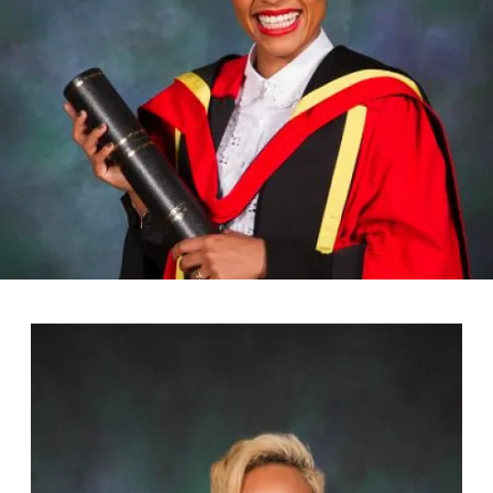
FOTO
CONCORSI
EVENTI
VIDEO
TV
PRINCIPATO
DI
MONACO
RMC