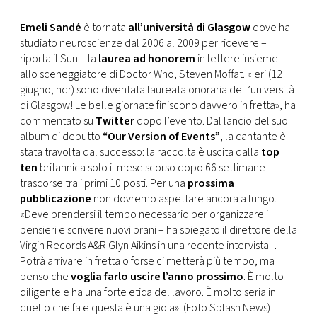
Emeli Sandé
è tornata
all’università di Glasgow
dove ha
studiato neuroscienze dal 2006 al 2009 per ricevere –
riporta il Sun – la
laurea ad honorem
in lettere insieme
allo sceneggiatore di Doctor Who, Steven Moffat. «Ieri (12
giugno, ndr) sono diventata laureata onoraria dell’università
di Glasgow! Le belle giornate finiscono davvero in fretta», ha
commentato su
Twitter
dopo l’evento. Dal lancio del suo
album di debutto
“Our Version of Events”
, la cantante è
stata travolta dal successo: la raccolta è uscita dalla
top
ten
britannica solo il mese scorso dopo 66 settimane
trascorse tra i primi 10 posti. Per una
prossima
pubblicazione
non dovremo aspettare ancora a lungo.
«Deve prendersi il tempo necessario per organizzare i
pensieri e scrivere nuovi brani – ha spiegato il direttore della
Virgin Records A&R Glyn Aikins in una recente intervista -.
Potrà arrivare in fretta o forse ci metterà più tempo, ma
penso che
voglia farlo uscire l’anno prossimo
. È molto
diligente e ha una forte etica del lavoro. È molto seria in
quello che fa e questa è una gioia». (Foto Splash News)