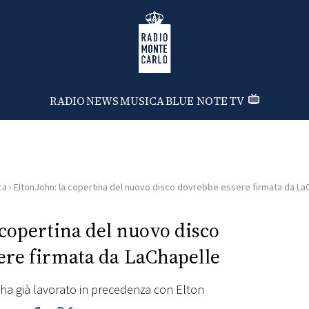
Radio Monte Carlo
RADIO
NEWS
MUSICA
BLUE NOTE
TV
ca
›
EltonJohn: la copertina del nuovo disco dovrebbe essere firmata da La
 copertina del nuovo disco
ere firmata da LaChapelle
 ha già lavorato in precedenza con Elton