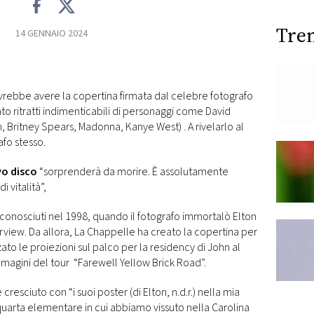
Tre
14 GENNAIO 2024
vrebbe avere la copertina firmata dal celebre fotografo
o ritratti indimenticabili di personaggi come David
 Britney Spears, Madonna, Kanye West) . A rivelarlo al
afo stesso.
o disco
“sorprenderà da morire. È assolutamente
i vitalità”,
 conosciuti nel 1998, quando il fotografo immortalò Elton
rview. Da allora, La Chappelle ha creato la copertina per
ato le proiezioni sul palco per la residency di John al
mmagini del tour “Farewell Yellow Brick Road”.
resciuto con “i suoi poster (di Elton, n.d.r.) nella mia
uarta elementare in cui abbiamo vissuto nella Carolina