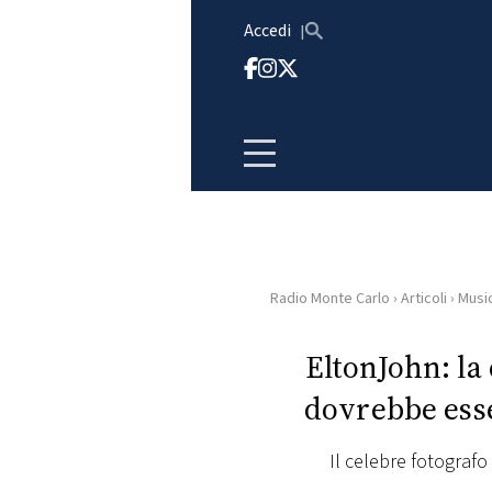
Vai al contenuto
Accedi
Radio Monte Carlo
›
Articoli
›
Musi
HOME
EltonJohn: la
RADIO
dovrebbe ess
WEB
RADIO
Il celebre fotografo