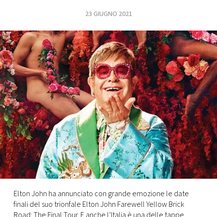
23 GIUGNO 2021
FOTO
CONCORSI
EVENTI
VIDEO
TV
PRINCIPATO
DI
MONACO
Elton John ha annunciato con grande emozione le date
finali del suo trionfale Elton John Farewell Yellow Brick
RMC
Road: The Final Tour. E anche l’Italia è una delle tappe