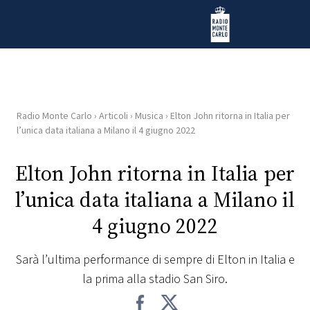
Vai al contenuto
Radio Monte Carlo
Radio Monte Carlo
›
Articoli
›
Musica
›
Elton John ritorna in Italia per
HOME
l’unica data italiana a Milano il 4 giugno 2022
RADIO
Elton John ritorna in Italia per
l’unica data italiana a Milano il
WEB
RADIO
4 giugno 2022
PLAYLIST
Sarà l’ultima performance di sempre di Elton in Italia e
la prima alla stadio San Siro.
NEWS