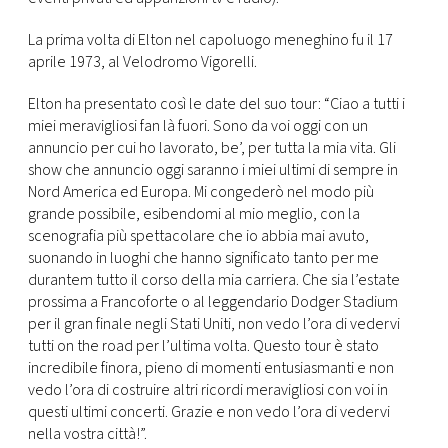
La prima volta di Elton nel capoluogo meneghino fu il 17
aprile 1973, al Velodromo Vigorelli.
Elton ha presentato così le date del suo tour: “Ciao a tutti i
miei meravigliosi fan là fuori. Sono da voi oggi con un
annuncio per cui ho lavorato, be’, per tutta la mia vita. Gli
show che annuncio oggi saranno i miei ultimi di sempre in
Nord America ed Europa. Mi congederò nel modo più
grande possibile, esibendomi al mio meglio, con la
scenografia più spettacolare che io abbia mai avuto,
suonando in luoghi che hanno significato tanto per me
durantem tutto il corso della mia carriera. Che sia l’estate
prossima a Francoforte o al leggendario Dodger Stadium
per il gran finale negli Stati Uniti, non vedo l’ora di vedervi
tutti on the road per l’ultima volta. Questo tour è stato
incredibile finora, pieno di momenti entusiasmanti e non
vedo l’ora di costruire altri ricordi meravigliosi con voi in
questi ultimi concerti. Grazie e non vedo l’ora di vedervi
nella vostra città!”.