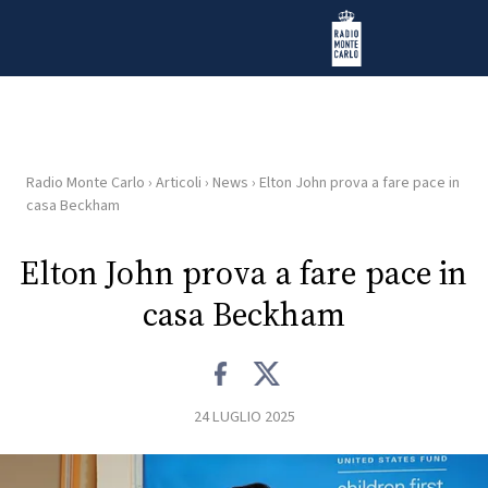
Vai al contenuto
Radio Monte Carlo
Radio Monte Carlo
›
Articoli
›
News
›
Elton John prova a fare pace in
HOME
casa Beckham
RADIO
Elton John prova a fare pace in
casa Beckham
WEB
RADIO
PLAYLIST
24 LUGLIO 2025
NEWS