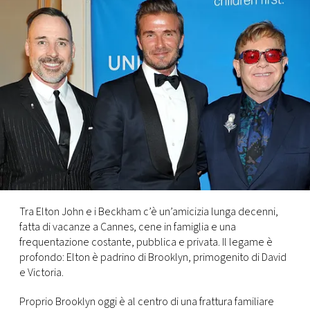
FOTO
CONCORSI
EVENTI
VIDEO
TV
Tra Elton John e i Beckham c’è un’amicizia lunga decenni,
fatta di vacanze a Cannes, cene in famiglia e una
PRINCIPATO
frequentazione costante, pubblica e privata. Il legame è
DI
profondo: Elton è padrino di Brooklyn, primogenito di David
MONACO
e Victoria.
RMC
Proprio Brooklyn oggi è al centro di una frattura familiare