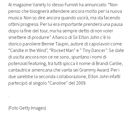
CONSIGLIA
Al magazine Variety lo stesso Furnish ha annunciato: “Non
penso che bisognerà attendere ancora molto per la nuova
musica. Non so dire ancora quando uscirà, ma sta facendo
ottimi progressi. Per lui era importante prendersi una pausa
dopo la fine del tour, ma ha sempre detto di non voler
smettere di produrre”. A fianco di Sir Elton John c’è lo
storico paroliere Bernie Taupin, autore di capolavori come
“Candle in the Wind”, “Rocket Man” e ” Tiny Dancer”. Se date
di uscita ancora non ce ne sono, spuntano i nomi di
potenziali featuring, tra tutti spicca il nome di Brandi Carlile,
cantautrice americana che vanta sei Grammy Award. Per i
due sarebbe la seconda collaborazione, Elton John infatti
partecipò al singolo “Caroline” del 2009.
.
(Foto Getty Images)