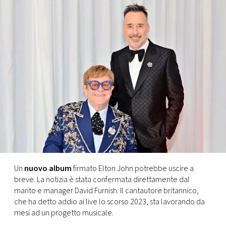
FOTO
CONCORSI
EVENTI
VIDEO
TV
PRINCIPATO
Un
nuovo album
firmato Elton John potrebbe uscire a
DI
breve. La notizia è stata confermata direttamente dal
MONACO
marito e manager David Furnish. Il cantautore britannico,
che ha detto addio ai live lo scorso 2023, sta lavorando da
mesi ad un progetto musicale.
RMC