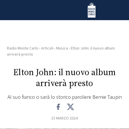
Vai al contenuto
Radio Monte Carlo
Radio Monte Carlo
›
Articoli
›
Musica
›
Elton John: il nuovo album
HOME
arriverà presto
RADIO
Elton John: il nuovo album
arriverà presto
WEB
RADIO
Al suo fianco ci sarà lo storico paroliere Bernie Taupin
PLAYLIST
15 MARZO 2024
NEWS