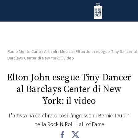
Vai al contenuto
Radio Monte Carlo
Radio Monte Carlo
›
Articoli
›
Musica
›
Elton John esegue Tiny Dancer al
HOME
Barclays Center di New York: il video
RADIO
Elton John esegue Tiny Dancer
al Barclays Center di New
WEB
RADIO
York: il video
PLAYLIST
L'artista ha celebrato così l'ingresso di Bernie Taupin
nella Rock'N'Roll Hall of Fame
NEWS