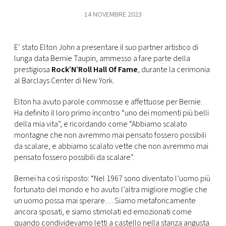
14 NOVEMBRE 2023
FOTO
E’ stato Elton John a presentare il suo partner artistico di
CONCORSI
lunga data Bernie Taupin, ammesso a fare parte della
prestigiosa
Rock’N’Roll Hall Of Fame
, durante la cerimonia
EVENTI
al Barclays Center di New York.
Elton ha avuto parole commosse e affettuose per Bernie.
VIDEO
Ha definito il loro primo incontro “uno dei momenti più belli
della mia vita”, e ricordando come “Abbiamo scalato
montagne che non avremmo mai pensato fossero possibili
TV
da scalare, e abbiamo scalato vette che non avremmo mai
pensato fossero possibili da scalare”.
PRINCIPATO
DI
Bernei ha così risposto: “Nel 1967 sono diventato l’uomo più
MONACO
fortunato del mondo e ho avuto l’altra migliore moglie che
un uomo possa mai sperare… Siamo metaforicamente
ancora sposati, e siamo stimolati ed emozionati come
RMC
quando condividevamo letti a castello nella stanza angusta