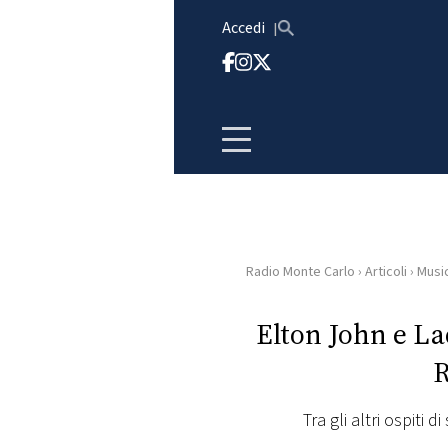
Vai al contenuto
Accedi
Radio Monte Carlo
›
Articoli
›
Musi
HOME
Elton John e La
RADIO
R
WEB
RADIO
Tra gli altri ospiti