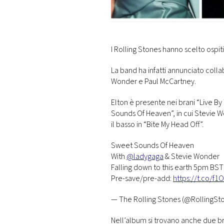
DI
MONACO
RMC
I Rolling Stones hanno scelto ospiti
CONSIGLIA
La band ha infatti annunciato colla
Wonder e Paul McCartney.
Elton è presente nei brani “Live B
Sounds Of Heaven”, in cui Stevie W
il basso in “Bite My Head Off”.
Sweet Sounds Of Heaven
With
@ladygaga
& Stevie Wonder
Falling down to this earth 5pm B
Pre-save/pre-add:
https://t.co/
— The Rolling Stones (@RollingSt
Nell’album si trovano anche due bra