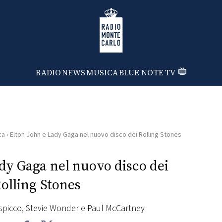
Radio Monte Carlo
RADIO
NEWS
MUSICA
BLUE NOTE
TV
ca
›
Elton John e Lady Gaga nel nuovo disco dei Rolling Stones
dy Gaga nel nuovo disco dei
olling Stones
 di spicco, Stevie Wonder e Paul McCartney