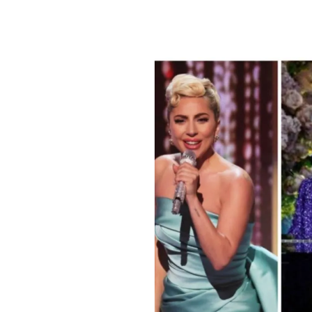
PLAYLIST
NEWS
FOTO
CONCORSI
EVENTI
VIDEO
TV
PRINCIPATO