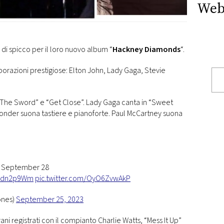
Web
 di spicco per il loro nuovo album “
Hackney Diamonds
“.
borazioni prestigiose: Elton John, Lady Gaga, Stevie
y The Sword” e “Get Close”. Lady Gaga canta in “Sweet
onder suona tastiere e pianoforte. Paul McCartney suona
ST September 28
f1Odn2p9Wm
pic.twitter.com/OyO6ZvwAkP
ones)
September 25, 2023
ni registrati con il compianto Charlie Watts, “Mess It Up”