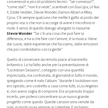
CONSIGLIA
convenevoli e piccoli problemi tecnici : “sei connesso?”,
“come stai?”, “non ti si vede”, scambiati con Dua Lipa, Lil Nas
X, Eddie Vedder, Stevie Wonder, Damon Albarn e Miley
Cyrus. C’è sempre qualcuno che mette il gatto al posto del
proprio viso o che non si accorge di avere il microfono in
mute. Il senso di questo dialogo allargato lo riassume
Stevie Wonder
: “Se c’è una cosa che può fare la
differenza, e ha a che fare con l’amore, è la musica. Viene
dal cuore, dalle esperienze che facciamo, dalle emozioni
che poi condividiamo con la gente”.
Quello di conversare da remoto piace al baronetto
britannico. Lo ha fatto anche per la presentazione di
“Lockdown Sessions”, collegato con una quantità
imprecisata, ma controllata, di giornalisti in tutto il mondo,
spiegando come è nato l’album: “durante il lockdown non
ero ispirato, ero costretto a casa come tutti, a Los Angeles
e, non avevo voglia di comporre. Era un periodo troppo
incerto, per potersi concentrare su un nuovo grande
progetto come questo. Queste canzoni sono venute da
sole, in modo quasi sempre accidentale. E mi hanno