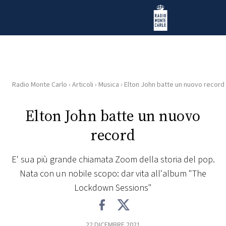
Vai al contenuto
Radio Monte Carlo
Radio Monte Carlo
›
Articoli
›
Musica
›
Elton John batte un nuovo record
HOME
Elton John batte un nuovo
RADIO
record
WEB
RADIO
E' sua più grande chiamata Zoom della storia del pop.
Nata con un nobile scopo: dar vita all'album "The
PLAYLIST
Lockdown Sessions"
NEWS
22 DICEMBRE 2021