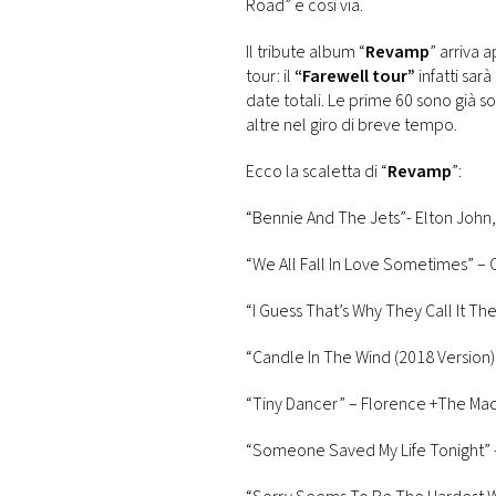
Road” e così via.
Il tribute album “
Revamp
” arriva 
tour: il
“Farewell tour”
infatti sar
date totali. Le prime 60 sono già s
altre nel giro di breve tempo.
Ecco la scaletta di “
Revamp
”:
“Bennie And The Jets”- Elton John,
“We All Fall In Love Sometimes” – 
“I Guess That’s Why They Call It The
“Candle In The Wind (2018 Version
“Tiny Dancer” – Florence +The Ma
“Someone Saved My Life Tonight”