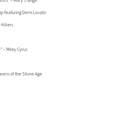
rd” – Mary J. Blige
ip featuring Demi Lovato
Killers
 – Miley Cyrus
eens of the Stone Age