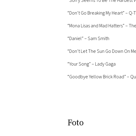
“Sorry Seems To Be The Hardest Wo
“Don’t Go Breaking My Heart” – Q-T
“Mona Lisas and Mad Hatters” – The 
“Daniel” – Sam Smith
“Don’t Let The Sun Go Down On Me”
“Your Song” – Lady Gaga
“Goodbye Yellow Brick Road” – Qu
Foto