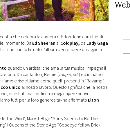
Web
ccolta che celebra la carriera di Elton John con i tributi
li del momento. Da
Ed Sheeran
ai
Coldplay,
da
Lady Gaga
artisti che hanno firmato l’album per rendere omaggio a
nto
quando un artista, che ama la tua musica, impegna il
retarla. Da cantautori, Bernie (
Taupin, ndr
) ed io siamo
iriamo e rispettiamo come quelli presenti in “Revamp”
occo unico
al nostro lavoro. Questo significa che la nostra
nfine, quest’ultima continua a raggiungere nuovi
ziamo tutti per la loro generosità» ha affermato
Elton
 In The Wind”, Mary J. Blige “Sorry Seems To Be The
ng” i Queens of the Stone Age “Goodbye Yellow Brick