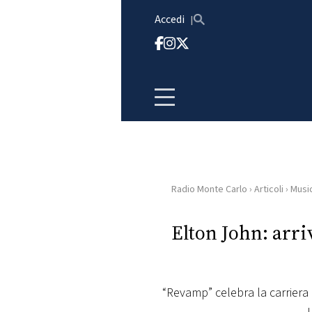
Vai al contenuto
Accedi
Radio Monte Carlo
›
Articoli
›
Musi
HOME
Elton John: arri
RADIO
WEB
RADIO
“Revamp” celebra la carriera