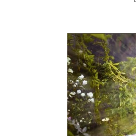
PLAYLIST
NEWS
FOTO
CONCORSI
EVENTI
VIDEO
TV
PRINCIPATO