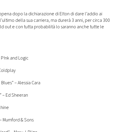
appena dopo la dichiarazione di Elton di dare l’addio ai
à l’ultimo della sua carriera, ma durerà 3 anni, per circa 300
old out e con tutta probabilità lo saranno anche tutte le
 P!nk and Logic
Coldplay
 Blues” – Alessia Cara
)” – Ed Sheeran
chine
 – Mumford & Sons