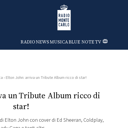
Radio Monte Carlo
RADIO
NEWS
MUSICA
BLUE NOTE
TV
ca
›
Elton John: arriva un Tribute Album ricco di star!
va un Tribute Album ricco di
star!
 di Elton John con cover di Ed Sheeran, Coldplay,