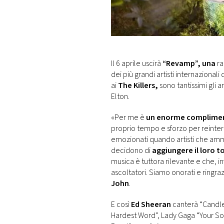
DI
MONACO
RMC
CONSIGLIA
Il 6 aprile uscirà
“Revamp”, una
ra
dei più grandi artisti internaziona
ai
The Killers,
sono tantissimi gli 
Elton.
«Per me è
un enorme complime
proprio tempo e sforzo per reinterp
emozionati quando artisti che amm
decidono di
aggiungere il loro t
musica è tuttora rilevante e che, i
ascoltatori. Siamo onorati e ringra
John
.
E così
Ed Sheeran
canterà “Candle
Hardest Word”, Lady Gaga “Your So