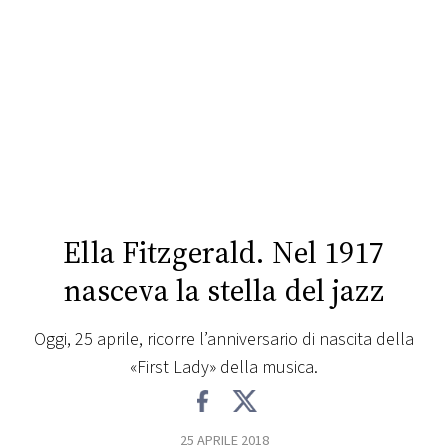
FOTO
CONCORSI
EVENTI
VIDEO
Ella Fitzgerald. Nel 1917
TV
nasceva la stella del jazz
PRINCIPATO
Oggi, 25 aprile, ricorre l’anniversario di nascita della
DI
«First Lady» della musica.
MONACO
RMC
25 APRILE 2018