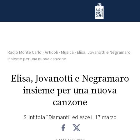
Vai al contenuto
Radio Monte Carlo
Radio Monte Carlo
›
Articoli
›
Musica
›
Elisa, Jovanotti e Negramaro
HOME
insieme per una nuova canzone
RADIO
Elisa, Jovanotti e Negramaro
insieme per una nuova
WEB
RADIO
canzone
PLAYLIST
Si intitola "Diamanti" ed esce il 17 marzo
NEWS