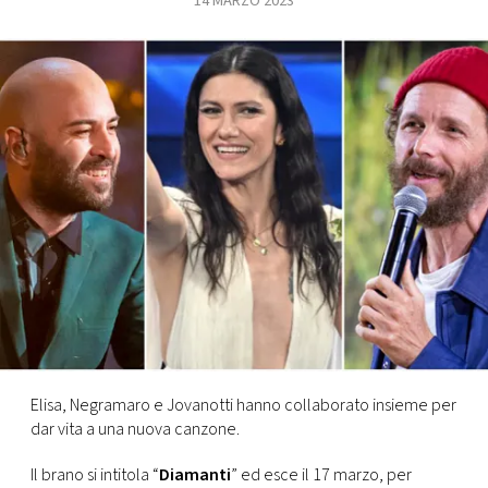
14 MARZO 2023
FOTO
CONCORSI
EVENTI
VIDEO
TV
PRINCIPATO
DI
Elisa, Negramaro e Jovanotti hanno collaborato insieme per
MONACO
dar vita a una nuova canzone.
RMC
Il brano si intitola “
Diamanti
” ed esce il 17 marzo, per