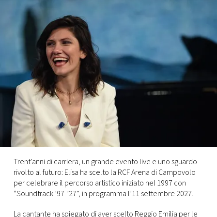
FOTO
CONCORSI
EVENTI
VIDEO
TV
PRINCIPATO
Trent’anni di carriera, un grande evento live e uno sguardo
DI
rivolto al futuro: Elisa ha scelto la RCF Arena di Campovolo
MONACO
per celebrare il percorso artistico iniziato nel 1997 con
“Soundtrack ’97-’27”, in programma l’11 settembre 2027.
RMC
La cantante ha spiegato di aver scelto Reggio Emilia per le