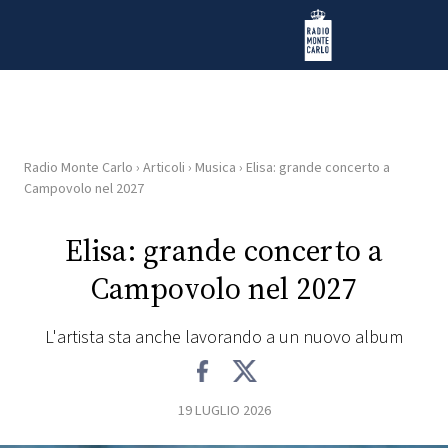
Vai al contenuto
Radio Monte Carlo
Radio Monte Carlo
›
Articoli
›
Musica
›
Elisa: grande concerto a
HOME
Campovolo nel 2027
RADIO
Elisa: grande concerto a
Campovolo nel 2027
WEB
RADIO
L'artista sta anche lavorando a un nuovo album
PLAYLIST
19 LUGLIO 2026
NEWS