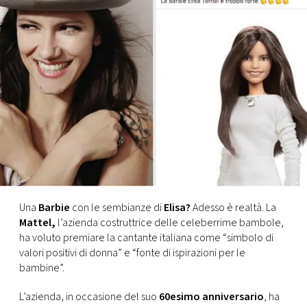
FOTO
CONCORSI
EVENTI
VIDEO
TV
Una
Barbie
con le sembianze di
Elisa?
Adesso è realtà. La
Mattel,
l’azienda costruttrice delle celeberrime bambole,
PRINCIPATO
ha voluto premiare la cantante italiana come “simbolo di
DI
valori positivi di donna” e “fonte di ispirazioni per le
MONACO
bambine”.
RMC
L’azienda, in occasione del suo
60esimo anniversario
, ha