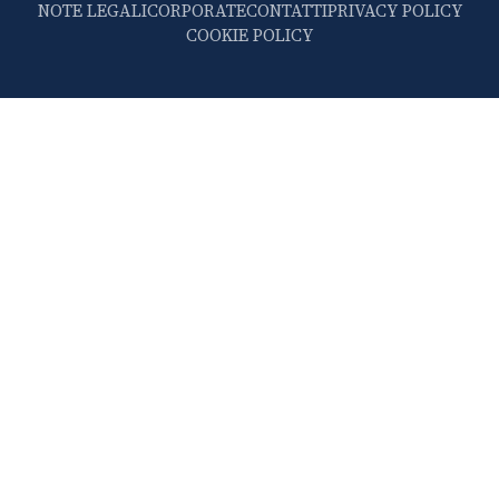
NOTE LEGALI
CORPORATE
CONTATTI
PRIVACY POLICY
COOKIE POLICY