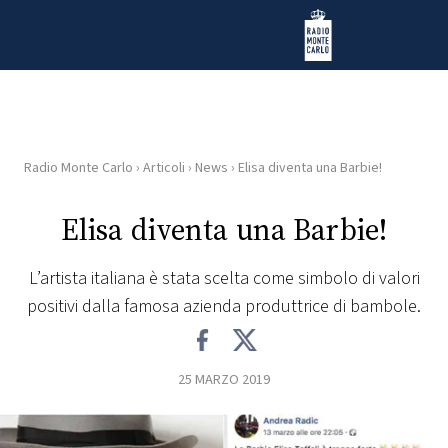
Vai al contenuto
Radio Monte Carlo
Radio Monte Carlo
›
Articoli
›
News
›
Elisa diventa una Barbie!
HOME
Elisa diventa una Barbie!
RADIO
L’artista italiana è stata scelta come simbolo di valori
WEB
positivi dalla famosa azienda produttrice di bambole.
RADIO
PLAYLIST
25 MARZO 2019
NEWS