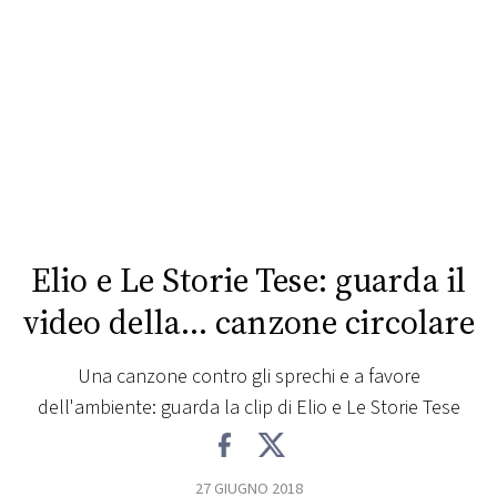
FOTO
CONCORSI
EVENTI
VIDEO
Elio e Le Storie Tese: guarda il
TV
video della… canzone circolare
PRINCIPATO
Una canzone contro gli sprechi e a favore
DI
dell'ambiente: guarda la clip di Elio e Le Storie Tese
MONACO
RMC
27 GIUGNO 2018