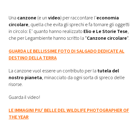
CONSIGLIA
Una
canzone
(e un
video
) per raccontare l’
economia
circolare
, quella che evita gli sprechi e fa tornare gli oggetti
in circolo: E’ quanto hanno realizzato
Elio e Le Storie Tese
,
che per Legambiente hanno scritto la “
Canzone circolare
“.
GUARDA LE BELLISSIME FOTO DI SALGADO DEDICATE AL
DESTINO DELLA TERRA
La canzone vuol essere un contributo per la
tutela del
nostro pianeta
, minacciato da ogni sorta di spreco delle
risorse.
Guarda il video!
LE IMMAGINI PIU’ BELLE DEL WILDLIFE PHOTOGRAPHER OF
THE YEAR