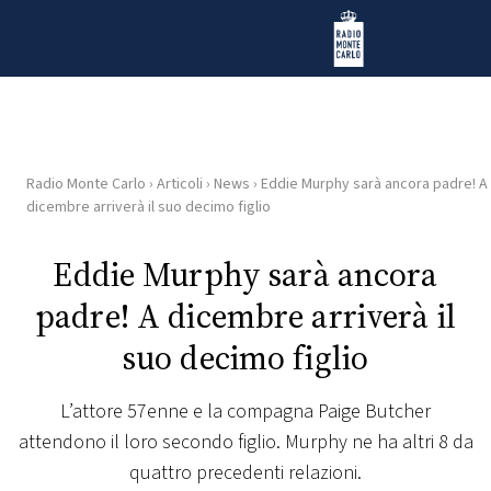
Vai al contenuto
Radio Monte Carlo
Radio Monte Carlo
›
Articoli
›
News
›
Eddie Murphy sarà ancora padre! A
HOME
dicembre arriverà il suo decimo figlio
RADIO
Eddie Murphy sarà ancora
padre! A dicembre arriverà il
WEB
RADIO
suo decimo figlio
PLAYLIST
L’attore 57enne e la compagna Paige Butcher
attendono il loro secondo figlio. Murphy ne ha altri 8 da
NEWS
quattro precedenti relazioni.