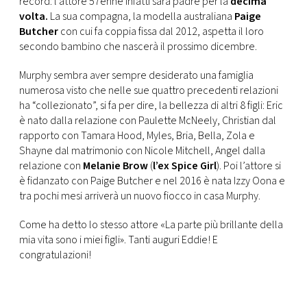
record: l’attore 57enne infatti sarà padre per la
decima
CONSIGLIA
volta.
La sua compagna, la modella australiana
Paige
Butcher
con cui fa coppia fissa dal 2012, aspetta il loro
secondo bambino che nascerà il prossimo dicembre.
Murphy sembra aver sempre desiderato una famiglia
numerosa visto che nelle sue quattro precedenti relazioni
ha “collezionato”, si fa per dire, la bellezza di altri 8 figli: Eric
è nato dalla relazione con Paulette McNeely, Christian dal
rapporto con Tamara Hood, Myles, Bria, Bella, Zola e
Shayne dal matrimonio con Nicole Mitchell, Angel dalla
relazione con
Melanie Brow
(
l’ex Spice Girl
). Poi l’attore si
è fidanzato con Paige Butcher e nel 2016 è nata Izzy Oona e
tra pochi mesi arriverà un nuovo fiocco in casa Murphy.
Come ha detto lo stesso attore «La parte più brillante della
mia vita sono i miei figli». Tanti auguri Eddie! E
congratulazioni!