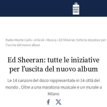
Vai al contenuto
Radio Monte Carlo
Radio Monte Carlo
›
Articoli
›
Musica
›
Ed Sheeran: tutte le iniziative per
HOME
l’uscita del nuovo album
RADIO
Ed Sheeran: tutte le iniziative
per l’uscita del nuovo album
WEB
RADIO
Le 14 canzoni del disco rappresentate in 14 città del
mondo . Oltre a una maratona musicale e un murale a
PLAYLIST
Milano
NEWS