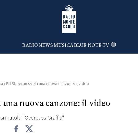
Radio Monte Carlo
RADIO
NEWS
MUSICA
BLUE NOTE
TV
ca
›
Ed Sheeran svela una nuova canzone: il video
 una nuova canzone: il video
si intitola "Overpass Graffiti"