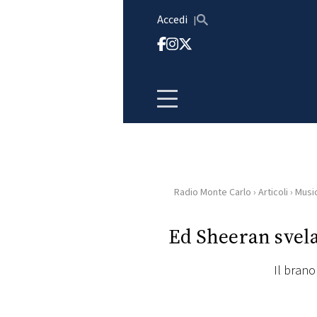
Vai al contenuto
Accedi
Radio Monte Carlo
›
Articoli
›
Musi
HOME
Ed Sheeran svela
RADIO
Il brano 
WEB
RADIO