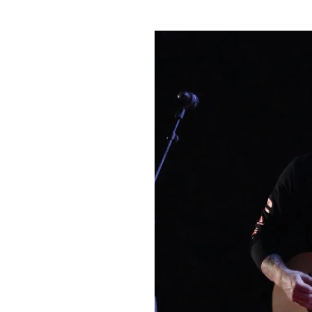
PLAYLIST
NEWS
FOTO
CONCORSI
EVENTI
VIDEO
TV
PRINCIPATO