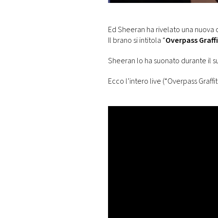
DI
MONACO
Ed Sheeran ha rivelato una nuova ca
Il brano si intitola “
Overpass Graffi
RMC
CONSIGLIA
Sheeran lo ha suonato durante il s
Ecco l’intero live (“Overpass Graffit