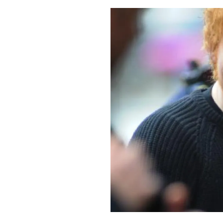
PLAYLIST
NEWS
FOTO
CONCORSI
EVENTI
VIDEO
TV
PRINCIPATO