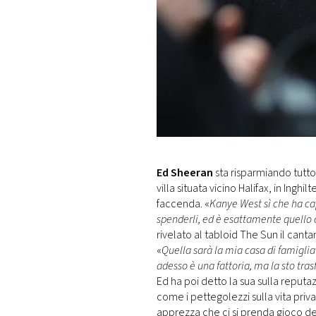
Ed Sheeran
sta risparmiando tutto 
villa situata vicino Halifax, in Inghi
faccenda. «
Kanye West sì che ha cap
spenderli, ed è esattamente quello c
rivelato al tabloid The Sun il can
«
Quella sarà la mia casa di famiglia
adesso è una fattoria, ma la sto tr
Ed ha poi detto la sua sulla reputa
come i pettegolezzi sulla vita priv
apprezza che ci si prenda gioco del