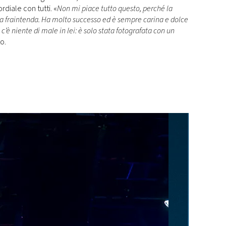
rdiale con tutti. «
Non mi piace tutto questo, perché la
a fraintenda. Ha molto successo ed è sempre carina e dolce
c’è niente di male in lei: è solo stata fotografata con un
o.