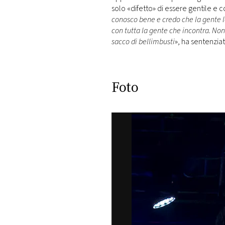
solo «difetto» di essere gentile e co
conosco bene e credo che la gente l
con tutta la gente che incontra. Non 
sacco di bellimbusti
», ha sentenziat
Foto