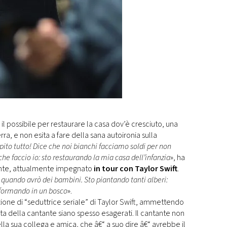
il possibile per restaurare la casa dov’è cresciuto, una
lterra, e non esita a fare della sana autoironia sulla
ito tutto! Dice che noi bianchi facciamo soldi per non
he faccio io: sto restaurando la mia casa dell’infanzia
», ha
tante, attualmente impegnato
in tour con Taylor Swift
.
 quando avrò dei bambini. Sto piantando tanti alberi:
asformando in un bosco
».
zione di “seduttrice seriale” di Taylor Swift, ammettendo
ata della cantante siano spesso esagerati. Il cantante non
la sua collega e amica, che â€“ a suo dire â€“ avrebbe il