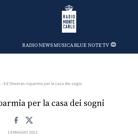
Radio Monte Carlo
RADIO
NEWS
MUSICA
BLUE NOTE
TV
s
›
Ed Sheeran risparmia per la casa dei sogni
armia per la casa dei sogni
14 MAGGIO 2013