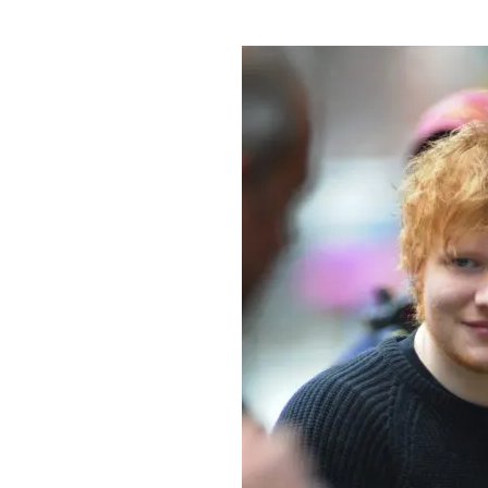
DI
MONACO
RMC
CONSIGLIA