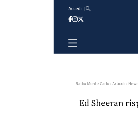
Vai al contenuto
Accedi
Radio Monte Carlo
›
Articoli
›
New
HOME
Ed Sheeran risp
RADIO
WEB
RADIO