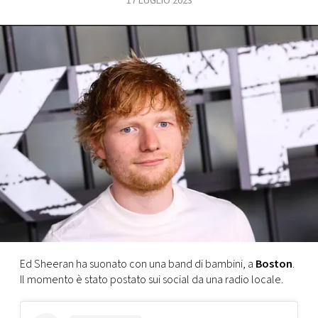
17 LUGLIO 2023
FOTO
CONCORSI
EVENTI
VIDEO
TV
PRINCIPATO
DI
Ed Sheeran ha suonato con una band di bambini, a
Boston
.
MONACO
Il momento è stato postato sui social da una radio locale.
RMC