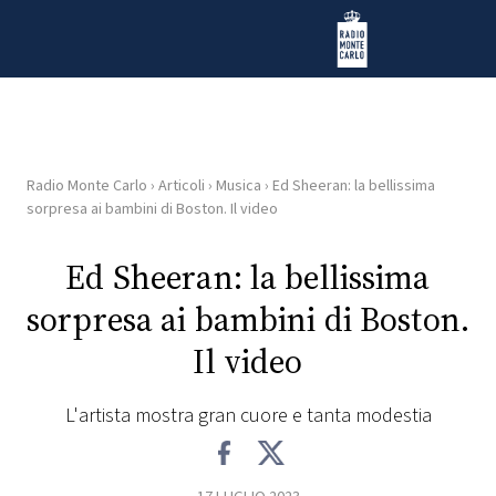
Vai al contenuto
Radio Monte Carlo
Radio Monte Carlo
›
Articoli
›
Musica
›
Ed Sheeran: la bellissima
HOME
sorpresa ai bambini di Boston. Il video
RADIO
Ed Sheeran: la bellissima
sorpresa ai bambini di Boston.
WEB
RADIO
Il video
PLAYLIST
L'artista mostra gran cuore e tanta modestia
NEWS