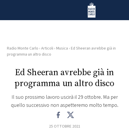
Vai al contenuto
Radio Monte Carlo
Radio Monte Carlo
›
Articoli
›
Musica
›
Ed Sheeran avrebbe già in
HOME
programma un altro disco
RADIO
Ed Sheeran avrebbe già in
programma un altro disco
WEB
RADIO
Il suo prossimo lavoro uscirà il 29 ottobre. Ma per
quello successivo non aspetteremo molto tempo.
PLAYLIST
NEWS
25 OTTOBRE 2021