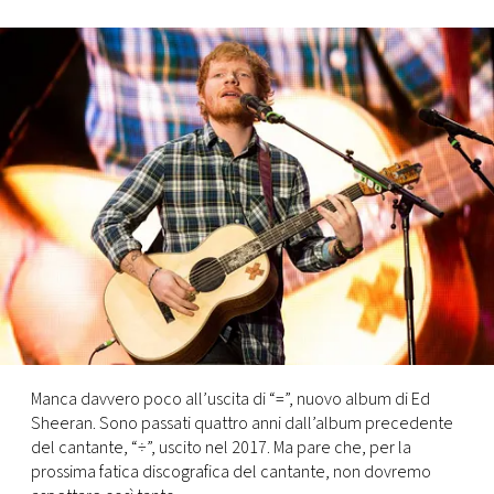
FOTO
CONCORSI
EVENTI
VIDEO
TV
PRINCIPATO
DI
Manca davvero poco all’uscita di “=”, nuovo album di Ed
MONACO
Sheeran. Sono passati quattro anni dall’album precedente
del cantante, “÷”, uscito nel 2017. Ma pare che, per la
prossima fatica discografica del cantante, non dovremo
RMC