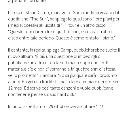
aspettare così tanto.
CONSIGLIA
Parola di Stuart Camp, manager di Sheeran. Intervistato dal
quotidiano “The Sun”, ha spiegato quali sono i loro piani per
i mesi successivi all’uscita di “=”: tour e un altro disco.
“Questo tour durerà tre o quattro anni, e ci sarà un altro
disco entro tale periodo. Questo è sempre stato il piano.”
Il cantante, in realtà, spiega Camp, pubblicherebbe subito il
nuovo album: “È più una questione di impedirgli di
pubblicare un altro disco la settimana dopo questo. Il
materiale c’è e non ci vorranno altri quattro anni di attesa,
ve lo prometto”. E ancora: “Ed sa già quale sarà il prossimo
album. Ha già una tracklist, che io farò cambiare nei prossimi
12 mesi. Ed scrive così tante canzoni e vuole pubblicarle,
non tenerle per sé sul suo hard disk.”
Intanto, aspettiamo il 29 ottobre per ascoltare “=”!