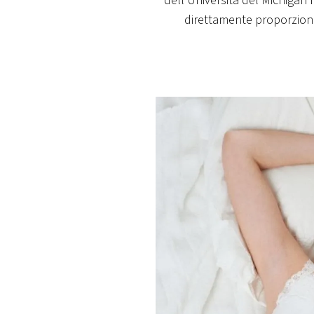
dell’Università del Michigan h
PLAYLIST
direttamente proporziona
NEWS
FOTO
CONCORSI
EVENTI
VIDEO
TV
PRINCIPATO