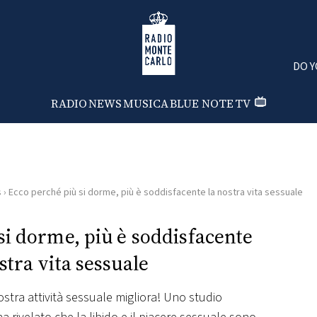
Radio Monte Carlo
DO Y
RADIO
NEWS
MUSICA
BLUE NOTE
TV
s
›
Ecco perché più si dorme, più è soddisfacente la nostra vita sessuale
si dorme, più è soddisfacente
stra vita sessuale
stra attività sessuale migliora! Uno studio