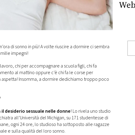
Web
’ora di sonno in più! A volte riuscire a dormire ci sembra
 mille impegni!
a lavoro, chi per accompagnare a scuola figli, chi fa
namento al mattino oppure c’è chi fa le corse per
n aspetta! Insomma, a dormire dedichiamo troppo poco
?
il desiderio sessuale nelle donne
! Lo rivela uno studio
ichiatra all’Università del Michigan, su 171 studentesse di
mane, ogni 24 ore, lo studioso ha sottoposto alle ragazze
uale e sulla qualità del loro sonno.