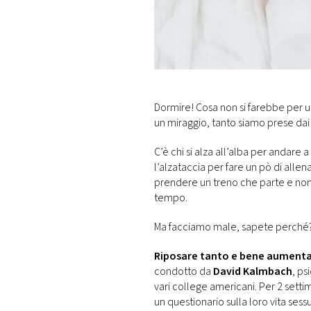
DI
MONACO
RMC
CONSIGLIA
Dormire! Cosa non si farebbe per un
un miraggio, tanto siamo prese dai
C’è chi si alza all’alba per andare 
l’alzataccia per fare un pò di alle
prendere un treno che parte e no
tempo.
Ma facciamo male, sapete perché
Riposare tanto e bene aumenta 
condotto da
David Kalmbach
, ps
vari college americani. Per 2 setti
un questionario sulla loro vita sess