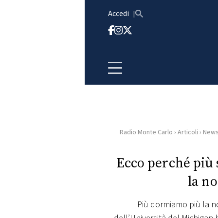
Vai al contenuto
Accedi
Radio Monte Carlo
›
Articoli
›
New
HOME
Ecco perché più 
RADIO
la no
WEB
RADIO
Più dormiamo più la no