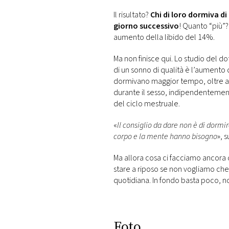
Il risultato?
Chi di loro dormiva di
giorno successivo
! Quanto “più”
aumento della libido del 14%.
Ma non finisce qui. Lo studio del d
di un sonno di qualità è l’aumento 
dormivano maggior tempo, oltre ad
durante il sesso, indipendentemen
del ciclo mestruale.
«
Il consiglio da dare non è di dormire
corpo e la mente hanno bisogno
», 
Ma allora cosa ci facciamo ancora
stare a riposo se non vogliamo che l
quotidiana. In fondo basta poco, 
Foto