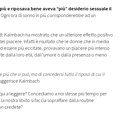
 più e riposava bene aveva “più” desiderio sessuale il
? Ogni ora di sonno in più corrisponderebbe ad un
ott. Kalmbach ha mostrato che un ulteriore effetto positivo
del piacere. Infatti è risultato che le donne che in media
 essere più eccitate, provavano un piacere più intenso
te dalla loro età, dall’umore o dalla presenza o meno
 più che si può, ma di concedersi tutto il riposo di cui il
suggerisce Kalmbach.
 qui a leggere? Concediamo a noi stesse più tempo per
a nostra libido si faccia sopraffare dalla routine
non credete?