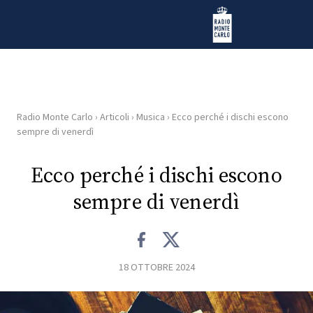
Vai al contenuto
Radio Monte Carlo
Radio Monte Carlo
›
Articoli
›
Musica
›
Ecco perché i dischi escono
HOME
sempre di venerdì
RADIO
Ecco perché i dischi escono
sempre di venerdì
WEB
RADIO
PLAYLIST
18 OTTOBRE 2024
NEWS