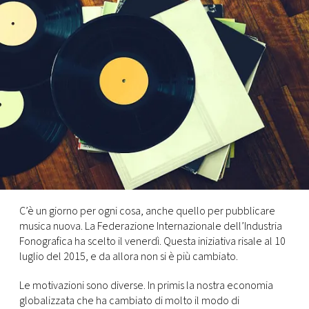
FOTO
CONCORSI
EVENTI
VIDEO
TV
C’è un giorno per ogni cosa, anche quello per pubblicare
musica nuova. La Federazione Internazionale dell’Industria
PRINCIPATO
Fonografica ha scelto il venerdì. Questa iniziativa risale al 10
DI
luglio del 2015, e da allora non si è più cambiato.
MONACO
Le motivazioni sono diverse. In primis la nostra economia
RMC
globalizzata che ha cambiato di molto il modo di