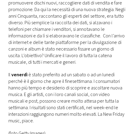
CONSIGLIA
promuovere dischi nuovi, raccogliere dati di vendita e fare
promozione. Da qui la necessità di una nuova strategia. Negli
anni Cinquanta, raccontano gli esperti del settore, era tutto
diverso. Più semplice la raccolta dei dati, si alzavano i
telefoni per chiamare i venditori, si annotavano le
informazioni e da lì si elaboravano le classifiche. Con l’arrivo
di internet e delle tante piattaforme per la divulgazione di
canzoni e album è stato necessario fissare un giorno di
uscita. L’obiettivo? Unificare il lavoro di tutta la catena
musicale, di tutti i mercati e generi.
Il
venerdì
è stato preferito ad un sabato o ad un lunedì
perché è il giorno che apre il finesettimana. I consumatori
hanno più tempo e desiderio di scoprire e ascoltare nuova
musica. E gli artisti, con i loro canali social, con video
musicali e post, possono creare molto attesa per tutta la
settimana. I risultati sono stati certificati, nel week-end le
interazioni raggiungono numeri molto elevati. La New Friday
music, piace.
(foto Getty Images)