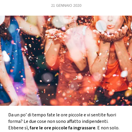
21 GENNAIO 2020
FOTO
CONCORSI
EVENTI
VIDEO
TV
PRINCIPATO
DI
MONACO
Da un po’ di tempo fate le ore piccole e vi sentite fuori
forma? Le due cose non sono affatto indipendenti.
RMC
Ebbene sì,
fare le ore piccole fa ingrassare
. E non solo.