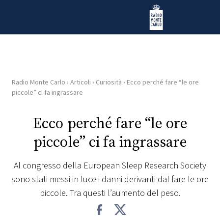
Vai al contenuto
Radio Monte Carlo
Radio Monte Carlo
›
Articoli
›
Curiosità
›
Ecco perché fare “le ore
HOME
piccole” ci fa ingrassare
RADIO
Ecco perché fare “le ore
piccole” ci fa ingrassare
WEB
RADIO
Al congresso della European Sleep Research Society
sono stati messi in luce i danni derivanti dal fare le ore
PLAYLIST
piccole. Tra questi l’aumento del peso.
NEWS