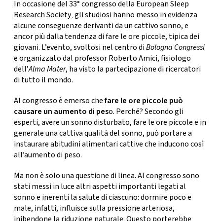
CONSIGLIA
In occasione del 33° congresso della
European Sleep
Research Society
,
gli studiosi hanno messo in evidenza
alcune conseguenze derivanti da un cattivo sonno, e
ancor più dalla tendenza di fare le ore piccole, tipica dei
giovani. L’evento, svoltosi nel centro di
Bologna Congressi
e organizzato dal professor
Roberto Amici
, fisiologo
dell’
Alma Mater
, ha visto la partecipazione di ricercatori
di tutto il mondo.
Al congresso è emerso che
fare le ore piccole può
causare un aumento di pes
o. Perché? Secondo gli
esperti, avere un sonno disturbato, fare le ore piccole e in
generale una cattiva qualità del sonno, può portare a
instaurare
abitudini alimentari cattive
che inducono così
all’aumento di peso.
Ma non è solo una questione di linea. Al congresso sono
stati messi in luce altri aspetti importanti legati al
sonno e inerenti la salute di ciascuno: dormire poco e
male, infatti,
influisce sulla pressione arteriosa,
inibendone la riduzione naturale. Questo porterebbe