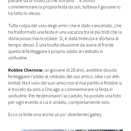
parlare sia di tristezza che sfortuna… È brutto
CONSIGLIA
commemorare la propria festa da soli, tuttavia il giovane lo
ha fatto lo stesso.
Tutta colpa del volo degli amici che è stato cancellato, che
ha trasformato una festa in una vacanza tra le più tristi che la
storia possa mai ricordare. Sì, è stata tristezza e sfortuna al
tempo stesso. È una brutta situazione da avere di fronte
quella di festeggiare il proprio addio al celibato in
solitudine.
Robbie Chernow
, un giovane di 28 anni, avrebbe dovuto
festeggiare l’addio al celibato del suo amico Jake con altri
invitati. Ma il volo dei suoi amici non è mai partito e Robbie si
è trovato da solo a Chicago a commemorare la festa in
solitudine. Per testimoniare l’accaduto, ha postato una foto
per ogni evento a cui è andato, completamente solo.
Ecco la triste (ma anche un po’ divertente) galley: