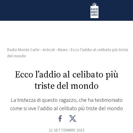
Vai al contenuto
Radio Monte Carlo
Radio Monte Carlo
›
Articoli
›
News
›
Ecco l’addio al celibato più triste
HOME
del mondo
RADIO
Ecco l’addio al celibato più
triste del mondo
WEB
RADIO
La tristezza di questo ragazzo, che ha testimoniato
come si vive l'addio al celibato più triste del mondo
PLAYLIST
NEWS
21 SETTEMBRE 2015