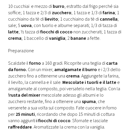
CONSIGLIA
10 cucchiai e mezzo di
burro
, estratto dal frigo perché sia
soffice; 1 tazza e 2/3 di
zucchero
; 1 tazza e 1/3 di
farina
; 1
cucchiaino da tè di
lievito
; 1 cucchiaino da tè di
cannella
;
sale; 5
uova
, con tuorlo e albume separati; 1/3 di tazza di
latte
; ½ tazza di
fiocchi di cocco
non zuccherati; 1 tazza di
crema
; 1 baccello di
vaniglia
; 2
banane
a fette.
Preparazione
Scaldate il
forno
a 160 gradi. Ricoprite una teglia di
carta
da forno.
Con un mixer,
amalgamate il burro
e i 2/3 dello
zucchero fino a ottenerne una
crema
. Aggiungete la farina,
il lievito, la cannella e il sale.
Mescolate i tuorli e il latte
e
amalgamate al composto, poi versatelo nella teglia. Con la
f
rusta del mixer
mescolate adesso gli albumi e lo
zucchero restante, fino a ottenere una
spuma
, che
verserete a sua volta sul composto. Fate cuocere in forno
per
25 minuti
, ricordando che dopo 15 minuti di cottura
vanno aggiunti
i fiocchi di cocco
. Sfornate e lasciate
raffreddare
. Aromatizzate la crema con la vaniglia.