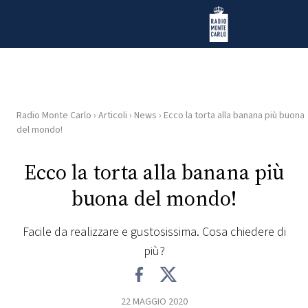
Vai al contenuto
Radio Monte Carlo
Radio Monte Carlo
›
Articoli
›
News
›
Ecco la torta alla banana più buona
HOME
del mondo!
RADIO
Ecco la torta alla banana più
buona del mondo!
WEB
RADIO
Facile da realizzare e gustosissima. Cosa chiedere di
più?
PLAYLIST
NEWS
22 MAGGIO 2020