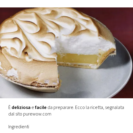
FOTO
CONCORSI
EVENTI
VIDEO
TV
PRINCIPATO
DI
È
deliziosa
e
facile
da preparare. Ecco la ricetta, segnalata
MONACO
dal sito purewow.com
Ingredienti
RMC