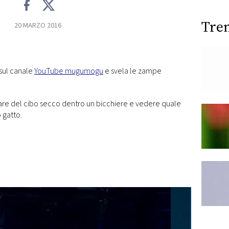
Tre
20 MARZO 2016
 sul canale
YouTube mugumogu
e svela le zampe
zare del cibo secco dentro un bicchiere e vedere quale
 gatto.