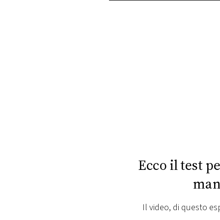
PLAYLIST
NEWS
FOTO
CONCORSI
EVENTI
VIDEO
Ecco il test p
manc
TV
Il video, di questo es
PRINCIPATO