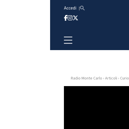
Vai al contenuto
Accedi
Radio Monte Carlo
›
Articoli
›
Curio
HOME
RADIO
WEB
RADIO