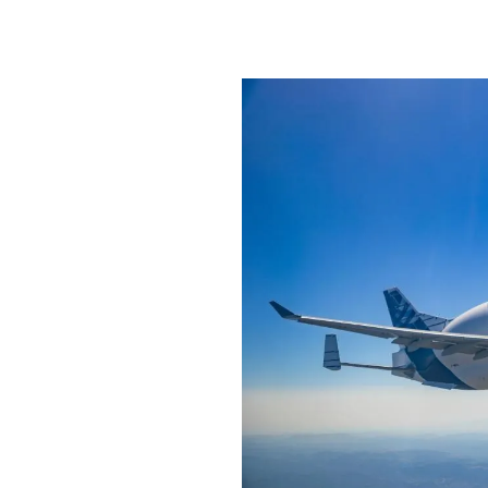
PLAYLIST
NEWS
FOTO
CONCORSI
EVENTI
VIDEO
TV
PRINCIPATO