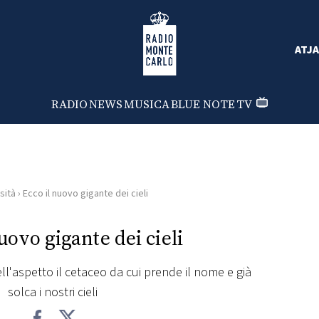
Radio Monte Carlo
ATJA
RADIO
NEWS
MUSICA
BLUE NOTE
TV
sità
›
Ecco il nuovo gigante dei cieli
uovo gigante dei cieli
ll'aspetto il cetaceo da cui prende il nome e già
solca i nostri cieli