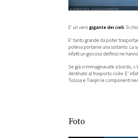
DI
MONACO
RMC
E’ un vero
gigante dei cieli
. Si ch
CONSIGLIA
E’ tanto grande da poter trasporta
poteva portarne una soltanto. La s
infatti un giocoso delfino) ne hanno 
Se già vi immaginavate a bordo, c’è
destinato al trasporto civile. E’ infat
Tolosa e Tianjin le componenti nece
Foto