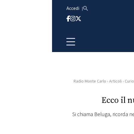
Vai al contenuto
Accedi
Radio Monte Carlo
›
Articoli
›
Curio
HOME
Ecco il n
RADIO
Si chiama Beluga, ricorda ne
WEB
RADIO