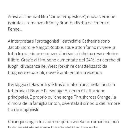
CONSIGLIA
Arriva al cinema il film “Cime tempestose”, nuova versione
ispirata al romanzo di Emily Brontë, diretta da Emerald
Fennel.
A interpretare i protagonisti Heathcliff e Catherine sono
Jacob Elordi e Margot Robbie. I due attori fanno rivivere la
lotta tra passione e convenzioni sociali che ha reso celebre
il libro. Grazie al film, sono aumentate del 24% le ricerche di
luoghi di vacanza nel West Yorkshire caratterizzato da
brughiere e pascoli, dove è ambientata la vicenda.
Il villaggio di Haworth si è trasformato in una meta turistica
letteraria (il Brontë Parsonage Museum è l’attrazione
principale). È proprio qui che sorge Thrushcross Grange, la
dimora della famiglia Linton, diventata il simbolo dell’amore
tra i protagonisti.
Chiunque voglia trascorrere qui un weekend romantico può