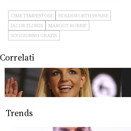
CIME TEMPESTOSE
HOLDSWORTH HOUSE
JACOB ELORDI
MARGOT ROBBIE
SOGGIORNO GRATIS
Correlati
Trends