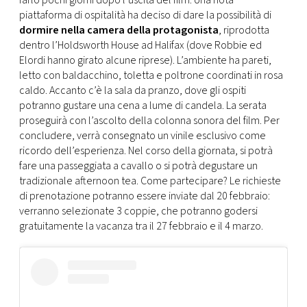
farlo pochi giorni dopo l’uscita del film. Una nota
piattaforma di ospitalità ha deciso di dare la possibilità di
dormire nella camera della protagonista
, riprodotta
dentro l’Holdsworth House ad Halifax (dove Robbie ed
Elordi hanno girato alcune riprese). L’ambiente ha pareti,
letto con baldacchino, toletta e poltrone coordinati in rosa
caldo. Accanto c’è la sala da pranzo, dove gli ospiti
potranno gustare una cena a lume di candela. La serata
proseguirà con l’ascolto della colonna sonora del film. Per
concludere, verrà consegnato un vinile esclusivo come
ricordo dell’esperienza. Nel corso della giornata, si potrà
fare una passeggiata a cavallo o si potrà degustare un
tradizionale afternoon tea. Come partecipare? Le richieste
di prenotazione potranno essere inviate dal 20 febbraio:
verranno selezionate 3 coppie, che potranno godersi
gratuitamente la vacanza tra il 27 febbraio e il 4 marzo.