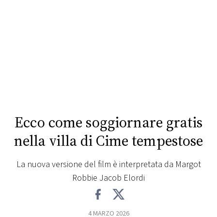
FOTO
CONCORSI
EVENTI
VIDEO
Ecco come soggiornare gratis
TV
nella villa di Cime tempestose
PRINCIPATO
La nuova versione del film è interpretata da Margot
DI
Robbie Jacob Elordi
MONACO
RMC
4 MARZO 2026