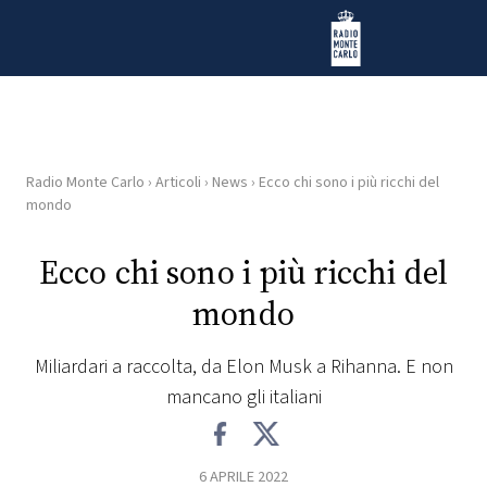
Vai al contenuto
Radio Monte Carlo
Radio Monte Carlo
›
Articoli
›
News
›
Ecco chi sono i più ricchi del
HOME
mondo
RADIO
Ecco chi sono i più ricchi del
mondo
WEB
RADIO
Miliardari a raccolta, da Elon Musk a Rihanna. E non
mancano gli italiani
PLAYLIST
NEWS
6 APRILE 2022