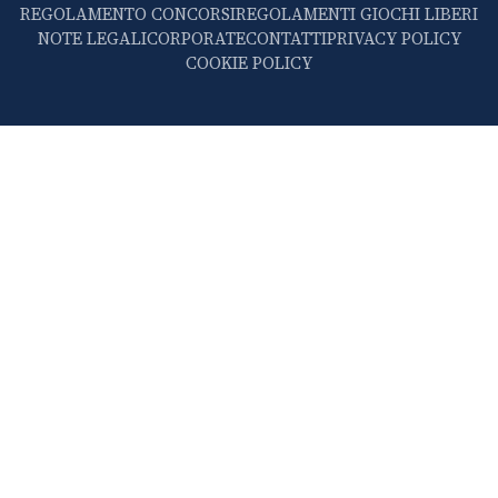
REGOLAMENTO CONCORSI
REGOLAMENTI GIOCHI LIBERI
NOTE LEGALI
CORPORATE
CONTATTI
PRIVACY POLICY
COOKIE POLICY