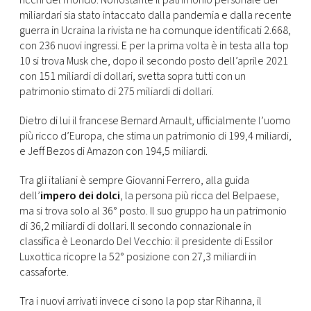
ricchi del mondo. Nonostante il patrimonio personale dei
CONSIGLIA
miliardari sia stato intaccato dalla pandemia e dalla recente
guerra in Ucraina la rivista ne ha comunque identificati 2.668,
con 236 nuovi ingressi. E per la prima volta è in testa alla top
10 si trova Musk che, dopo il secondo posto dell’aprile 2021
con 151 miliardi di dollari, svetta sopra tutti con un
patrimonio stimato di 275 miliardi di dollari.
Dietro di lui il francese Bernard Arnault, ufficialmente l’uomo
più ricco d’Europa, che stima un patrimonio di 199,4 miliardi,
e Jeff Bezos di Amazon con 194,5 miliardi.
Tra gli italiani è sempre Giovanni Ferrero, alla guida
dell’
impero dei dolci
, la persona più ricca del Belpaese,
ma si trova solo al 36° posto. Il suo gruppo ha un patrimonio
di 36,2 miliardi di dollari. Il secondo connazionale in
classifica è Leonardo Del Vecchio: il presidente di Essilor
Luxottica ricopre la 52° posizione con 27,3 miliardi in
cassaforte.
Tra i nuovi arrivati invece ci sono la pop star Rihanna, il