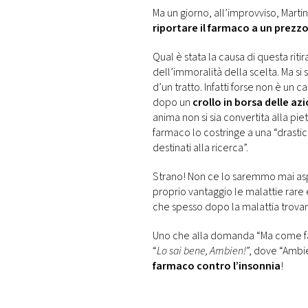
Ma un giorno, all’improvviso, Marti
riportare il farmaco a un prezz
Qual è stata la causa di questa rit
dell’immoralità della scelta. Ma si 
d’un tratto. Infatti forse non è un 
dopo un
crollo in borsa delle az
anima non si sia convertita alla pie
farmaco lo costringe a una “drastic
destinati alla ricerca”.
Strano! Non ce lo saremmo mai aspe
proprio vantaggio le malattie rare 
che spesso dopo la malattia trova
Uno che alla domanda “Ma come fai 
“
Lo sai bene, Ambien!
”, dove “Ambi
farmaco contro l’insonnia
!