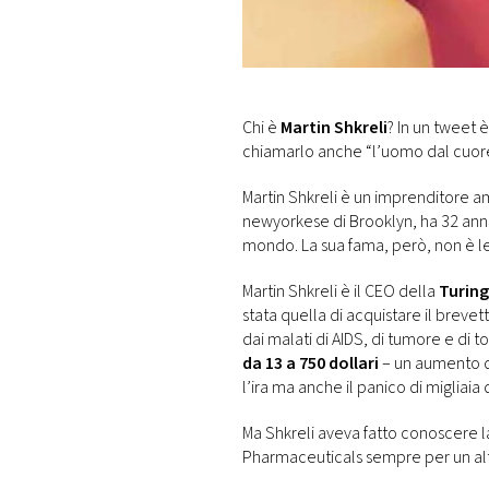
DI
MONACO
RMC
CONSIGLIA
Chi è
Martin Shkreli
? In un tweet è
chiamarlo anche “l’uomo dal cuore
Martin Shkreli è un imprenditore am
newyorkese di Brooklyn, ha 32 anni e
mondo. La sua fama, però, non è leg
Martin Shkreli è il CEO della
Turin
stata quella di acquistare il breve
dai malati di AIDS, di tumore e di 
da 13 a 750 dollari
– un aumento d
l’ira ma anche il panico di migliaia 
Ma Shkreli aveva fatto conoscere l
Pharmaceuticals sempre per un alt