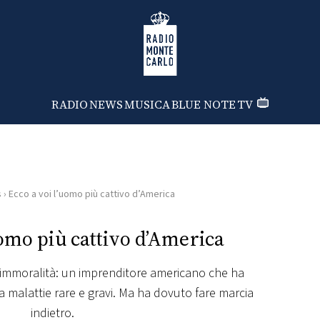
Radio Monte Carlo
RADIO
NEWS
MUSICA
BLUE NOTE
TV
s
›
Ecco a voi l’uomo più cattivo d’America
uomo più cattivo d’America
’immoralità: un imprenditore americano che ha
 a malattie rare e gravi. Ma ha dovuto fare marcia
indietro.