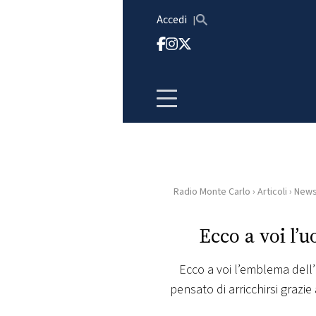
Vai al contenuto
Accedi
Radio Monte Carlo
›
Articoli
›
New
HOME
Ecco a voi l’
RADIO
Ecco a voi l’emblema dell
WEB
pensato di arricchirsi grazie
RADIO