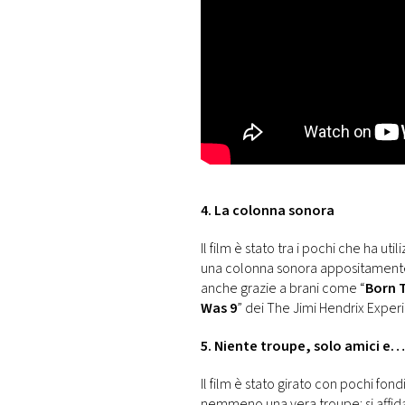
4. La colonna sonora
Il film è stato tra i pochi che ha ut
una colonna sonora appositamente sc
anche grazie a brani come “
Born T
Was 9
” dei The Jimi Hendrix Exper
5. Niente troupe, solo amici e…
Il film è stato girato con pochi f
nemmeno una vera troupe: si affi