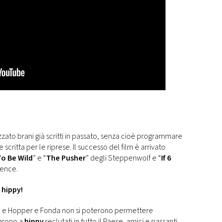
ilizzato brani già scritti in passato, senza cioè programmare
ritta per le riprese. Il successo del film è arrivato
o Be Wild
” e “
The Pusher
” degli Steppenwolf e “
If 6
ience.
 hippy!
ondi e Hopper e Fonda non si poterono permettere
darono a
hippy
reclutati in tutto il Paese, amici e passanti