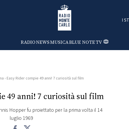
Radio Monte Carlo
I S
RADIO
NEWS
MUSICA
BLUE NOTE
TV
ma
›
Easy Rider compie 49 anni! 7 curiosità sul film
 49 anni! 7 curiosità sul film
nnis Hopper fu proiettato per la prima volta il 14
luglio 1969