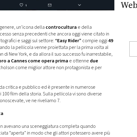
Web
genere, un’icona della
controcultura
e della
cesso senza precedenti che ancora oggi viene citato in
grafici e saggi sul settore:
“Easy Rider”
compie oggi
49
ndo la pellicola venne proiettata per la prima volta al
i New York, e da allora il suo successo fu inarrestabile,
oro a Cannes come opera prima
e ottenne
due
cholson come miglior attore non protagonista e per
 da critica e pubblico ed è presente in numerose
 100 film della storia. Sulla pellicola vi sono diverse
onoscevate, ve ne riveliamo 7.
ta
n avevano una sceneggiatura completa quando
asciata “aperta” in modo che gli attori potessero avere più