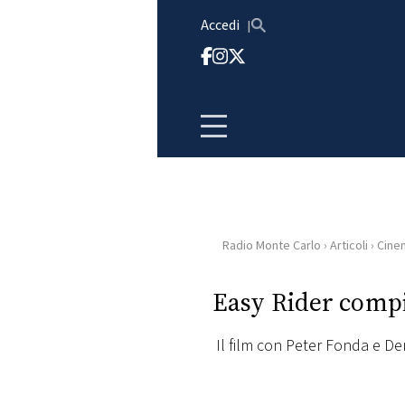
Vai al contenuto
Accedi
Radio Monte Carlo
›
Articoli
›
Cine
HOME
Easy Rider compie
RADIO
Il film con Peter Fonda e De
WEB
RADIO