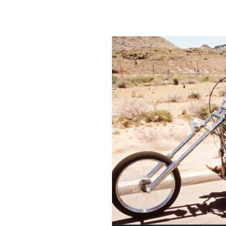
PLAYLIST
NEWS
FOTO
CONCORSI
EVENTI
VIDEO
TV
PRINCIPATO