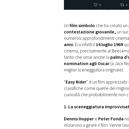
DI
MONACO
RMC
Un
film simbolo
che ha creato un 
CONSIGLIA
contestazione giovanile,
un suc
numerosi approfondimenti cinemato
anni.
Era infatti il
14 luglio 1969
qua
cinema, precisamente al Beeckman d
tanto che vinse anche la
palma d’
nomination agli Oscar
(a Jack Ni
miglior sceneggiatura originale).
“
Easy Rider
” è un film apprezzato
classifiche come quelle dei migliori
curiosità che probabilmente non c
1. La sceneggiatura improvvisa
Dennis Hopper
e
Peter Fonda
no
iniziarono a girare il film. Venne l