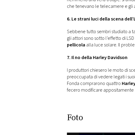
che tenevano le telecamere e gli a
6. Le strani luci della scena dell
Sebbene tutto sembri studiato a tavo
gli attori sono sotto l’effetto di L
pellicola
alla luce solare. Il prob
7. Il no della Harley Davidson
I produttori chiesero le moto di sc
preoccupata di vedere legati i suoi
Fonda comprarono quattro
Harle
fecero modificare appositamente pe
Foto