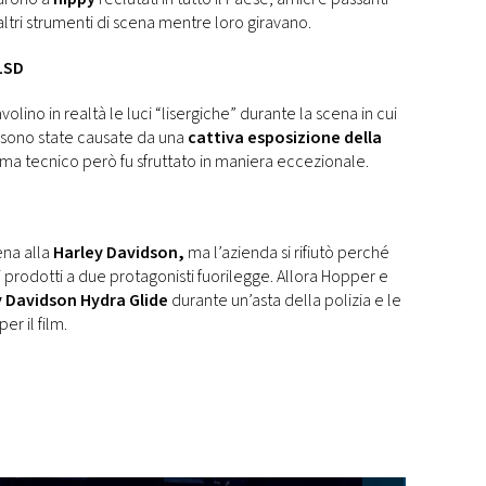
ltri strumenti di scena mentre loro giravano.
’LSD
lino in realtà le luci “lisergiche” durante la scena in cui
SD sono state causate da una
cattiva esposizione della
lema tecnico però fu sfruttato in maniera eccezionale.
ena alla
Harley Davidson,
ma l’azienda si rifiutò perché
 prodotti a due protagonisti fuorilegge. Allora Hopper e
y Davidson Hydra Glide
durante un’asta della polizia e le
r il film.