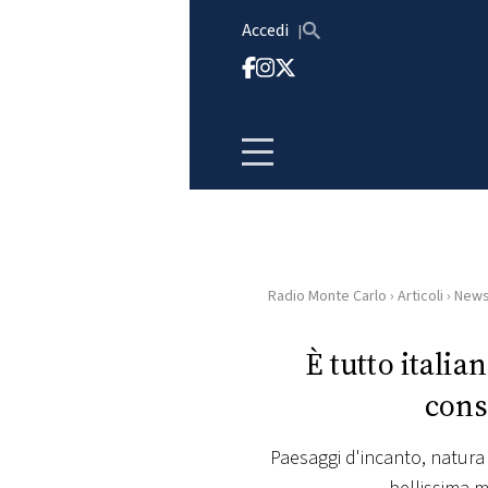
Vai al contenuto
Accedi
Radio Monte Carlo
›
Articoli
›
New
HOME
È tutto italia
RADIO
cons
WEB
RADIO
Paesaggi d'incanto, natura 