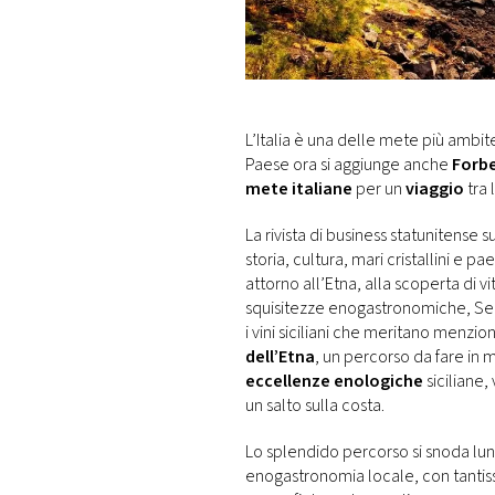
DI
MONACO
RMC
CONSIGLIA
L’Italia è una delle mete più ambite
Paese ora si aggiunge anche
Forb
mete italiane
per un
viaggio
tra 
La rivista di business statunitense 
storia, cultura, mari cristallini e p
attorno all’Etna, alla scoperta di 
squisitezze enogastronomiche, Seco
i vini siciliani che meritano menzio
dell’Etna
, un percorso da fare in 
eccellenze enologiche
siciliane,
un salto sulla costa.
Lo splendido percorso si snoda lun
enogastronomia locale, con tantissi