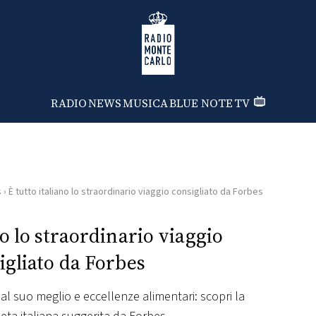
Radio Monte Carlo
RADIO
NEWS
MUSICA
BLUE NOTE
TV
s
›
È tutto italiano lo straordinario viaggio consigliato da Forbes
no lo straordinario viaggio
igliato da Forbes
al suo meglio e eccellenze alimentari: scopri la