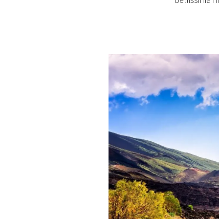
bellissima m
PLAYLIST
NEWS
FOTO
CONCORSI
EVENTI
VIDEO
TV
PRINCIPATO