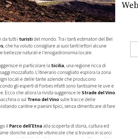
Web
 da tutti i
turisti
del mondo. Tra i tanti estimatori del Bel
es
, che ha voluto consigliare ai suoi tanti lettori alcune
le bellezze naturali e l’enogastronomia locale.
suggerisce in particolare la
Sicilia
, una regione ricca di
aesaggi mozzafiato. L’itinerario consigliato esplora la zona
vitigni locali e delle tante aziende che producono
ndo gli esperti di Forbes infatti sono tantissime le uve e
ne. Ecco che allora la rivista suggerisce le
Strade del Vino
macchina o sul
Treno del Vino
sulle tracce delle
 visitando cantine e paesini tipici, senza dimenticare di fare
go il
Parco dell’Etna
alla scoperta di storia, cultura ed
me storiche aziende vitivinicole che si trovano in scorci