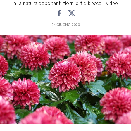
alla natura dopo tanti giorni difficili: ecco il video
FOTO
24 GIUGNO 2020
CONCORSI
EVENTI
VIDEO
TV
PRINCIPATO
DI
MONACO
RMC