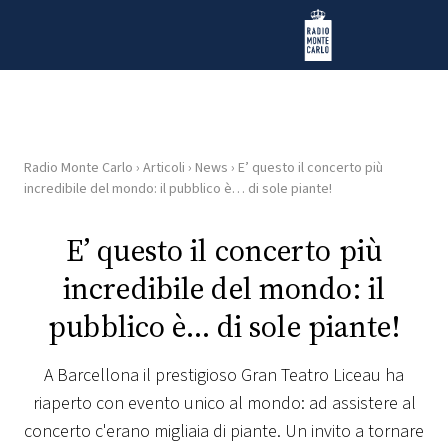
Vai al contenuto
Radio Monte Carlo
Radio Monte Carlo
›
Articoli
›
News
›
E’ questo il concerto più
HOME
incredibile del mondo: il pubblico è… di sole piante!
RADIO
E’ questo il concerto più
incredibile del mondo: il
WEB
RADIO
pubblico è… di sole piante!
PLAYLIST
A Barcellona il prestigioso Gran Teatro Liceau ha
riaperto con evento unico al mondo: ad assistere al
NEWS
concerto c'erano migliaia di piante. Un invito a tornare