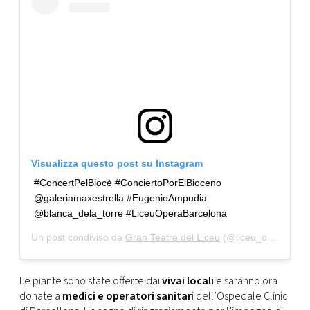
Visualizza questo post su Instagram
#ConcertPelBiocè #ConciertoPorElBioceno
@galeriamaxestrella #EugenioAmpudia
@blanca_dela_torre #LiceuOperaBarcelona
Un post condiviso da
Gran Teatre del Liceu
(@liceu_opera_barcelona) in data:
Le piante sono state offerte dai
vivai locali
e saranno ora
donate a
medici e operatori sanitar
i dell’Ospedale Clinic