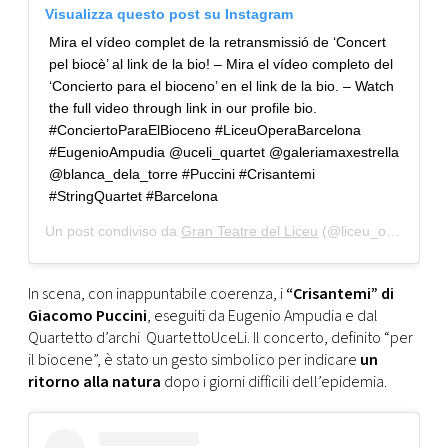
Visualizza questo post su Instagram
Mira el vídeo complet de la retransmissió de ‘Concert
pel biocè’ al link de la bio! – Mira el vídeo completo del
‘Concierto para el bioceno’ en el link de la bio. – Watch
the full video through link in our profile bio.
#ConciertoParaElBioceno #LiceuOperaBarcelona
#EugenioAmpudia @uceli_quartet @galeriamaxestrella
@blanca_dela_torre #Puccini #Crisantemi
#StringQuartet #Barcelona
Un post condiviso da
Gran Teatre del Liceu
(@liceu_opera_barcelona) in data:
In scena, con inappuntabile coerenza, i
“Crisantemi” di
Giacomo Puccini
, eseguiti da Eugenio Ampudia e dal
Quartetto d’archi QuartettoUceLi. Il concerto, definito “per
il biocene”, è stato un gesto simbolico per indicare
un
ritorno alla natura
dopo i giorni difficili dell’epidemia.