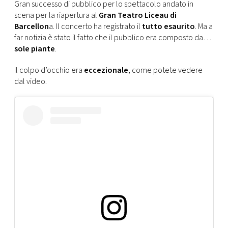
CONSIGLIA
Gran successo di pubblico per lo spettacolo andato in
scena per la riapertura al
Gran Teatro Liceau di
Barcellon
a. Il concerto ha registrato il
tutto esaurito
. Ma a
far notizia è stato il fatto che il pubblico era composto da…
sole piante
.
Il colpo d’occhio era
eccezionale
, come potete vedere
dal video.