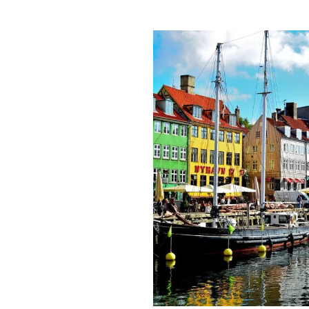
PLAYLIST
NEWS
FOTO
CONCORSI
EVENTI
VIDEO
TV
PRINCIPATO