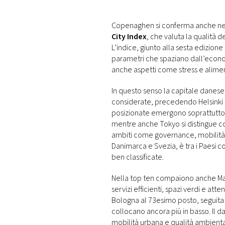
DI
MONACO
Copenaghen si conferma anche nel 
City Index
, che valuta la qualità de
RMC
L’indice, giunto alla sesta edizion
CONSIGLIA
parametri che spaziano dall’econom
anche aspetti come stress e alime
In questo senso la capitale danese 
considerate, precedendo Helsinki e
posizionate emergono soprattutto
mentre anche Tokyo si distingue com
ambiti come governance, mobilità e 
Danimarca e Svezia, è tra i Paesi co
ben classificate.
Nella top ten compaiono anche Ma
servizi efficienti, spazi verdi e atte
Bologna al 73esimo posto, seguita 
collocano ancora più in basso. Il da
mobilità urbana e qualità ambient