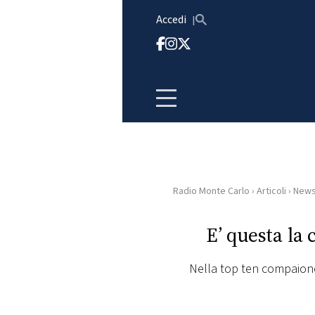
Vai al contenuto
Accedi
Radio Monte Carlo
›
Articoli
›
New
HOME
E’ questa la 
RADIO
Nella top ten compaion
WEB
RADIO