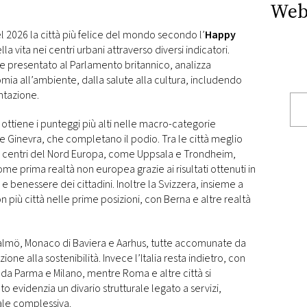
Web
2026 la città più felice del mondo secondo l’
Happy
lla vita nei centri urbani attraverso diversi indicatori.
e e presentato al Parlamento britannico, analizza
ia all’ambiente, dalla salute alla cultura, includendo
ntazione.
ottiene i punteggi più alti nelle macro-categorie
 Ginevra, che completano il podio. Tra le città meglio
 centri del Nord Europa, come Uppsala e Trondheim,
e prima realtà non europea grazie ai risultati ottenuti in
benessere dei cittadini. Inoltre la Svizzera, insieme a
n più città nelle prime posizioni, con Berna e altre realtà
lmö, Monaco di Baviera e Aarhus, tutte accomunate da
nzione alla sostenibilità. Invece l’Italia resta indietro, con
da Parma e Milano, mentre Roma e altre città si
to evidenzia un divario strutturale legato a servizi,
ale complessiva.