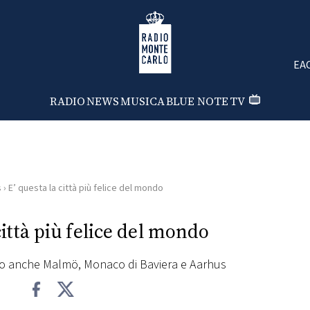
Radio Monte Carlo
EA
RADIO
NEWS
MUSICA
BLUE NOTE
TV
s
›
E’ questa la città più felice del mondo
città più felice del mondo
o anche Malmö, Monaco di Baviera e Aarhus