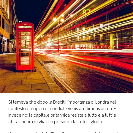
FOTO
CONCORSI
EVENTI
VIDEO
TV
PRINCIPATO
Si temeva che dopo la Brexit l’importanza di Londra nel
DI
contesto europeo e mondiale venisse ridimensionata. E
MONACO
invece no: la capitale britannica resiste a tutto e a tutti e
attira ancora migliaia di persone da tutto il globo.
RMC