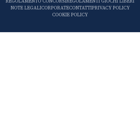
REGOLAMENTO CONCORSI
REGOLAMENTI GIOCHI LIBERI
NOTE LEGALI
CORPORATE
CONTATTI
PRIVACY POLICY
COOKIE POLICY