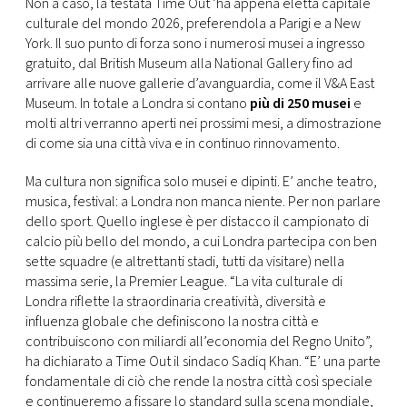
CONSIGLIA
Non a caso, la testata Time Out ’ha appena eletta capitale
culturale del mondo 2026, preferendola a Parigi e a New
York. Il suo punto di forza sono i numerosi musei a ingresso
gratuito, dal British Museum alla National Gallery fino ad
arrivare alle nuove gallerie d’avanguardia, come il V&A East
Museum. In totale a Londra si contano
più di 250 musei
e
molti altri verranno aperti nei prossimi mesi, a dimostrazione
di come sia una città viva e in continuo rinnovamento.
Ma cultura non significa solo musei e dipinti. E’ anche teatro,
musica, festival: a Londra non manca niente. Per non parlare
dello sport. Quello inglese è per distacco il campionato di
calcio più bello del mondo, a cui Londra partecipa con ben
sette squadre (e altrettanti stadi, tutti da visitare) nella
massima serie, la Premier League. “La vita culturale di
Londra riflette la straordinaria creatività, diversità e
influenza globale che definiscono la nostra città e
contribuiscono con miliardi all’economia del Regno Unito”,
ha dichiarato a Time Out il sindaco Sadiq Khan. “E’ una parte
fondamentale di ciò che rende la nostra città così speciale
e continueremo a fissare lo standard sulla scena mondiale,