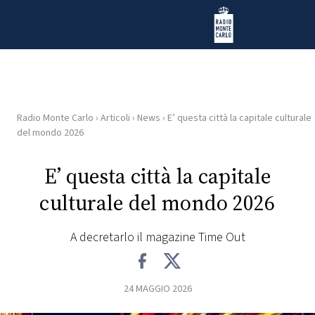
Vai al contenuto
Radio Monte Carlo
Radio Monte Carlo
›
Articoli
›
News
›
E’ questa città la capitale culturale
HOME
del mondo 2026
RADIO
E’ questa città la capitale
culturale del mondo 2026
WEB
RADIO
A decretarlo il magazine Time Out
PLAYLIST
24 MAGGIO 2026
NEWS