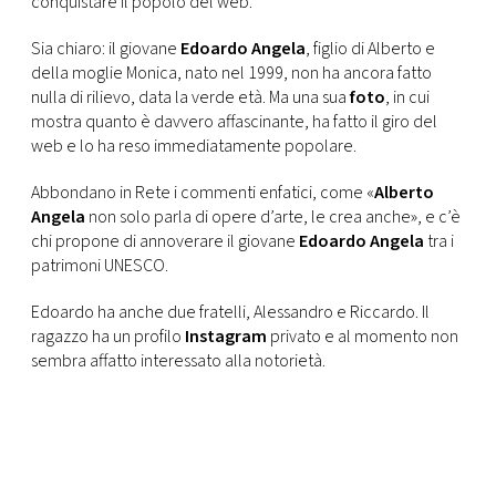
conquistare il popolo del web.
CONSIGLIA
Sia chiaro: il giovane
Edoardo Angela
, figlio di Alberto e
della moglie Monica, nato nel 1999, non ha ancora fatto
nulla di rilievo, data la verde età. Ma una sua
foto
, in cui
mostra quanto è davvero affascinante, ha fatto il giro del
web e lo ha reso immediatamente popolare.
Abbondano in Rete i commenti enfatici, come «
Alberto
Angela
non solo parla di opere d’arte, le crea anche», e c’è
chi propone di annoverare il giovane
Edoardo Angela
tra i
patrimoni UNESCO.
Edoardo ha anche due fratelli, Alessandro e Riccardo. Il
ragazzo ha un profilo
Instagram
privato e al momento non
sembra affatto interessato alla notorietà.