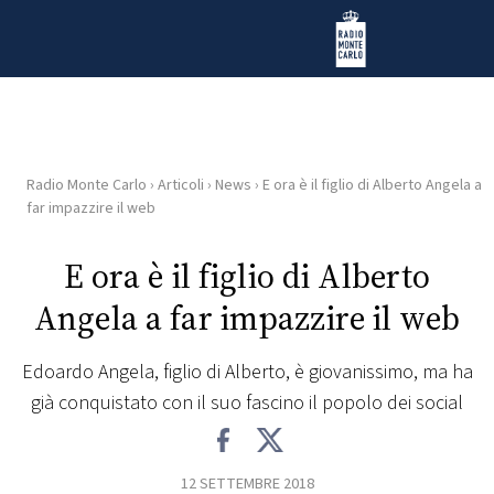
Vai al contenuto
Radio Monte Carlo
Radio Monte Carlo
›
Articoli
›
News
›
E ora è il figlio di Alberto Angela a
HOME
far impazzire il web
RADIO
E ora è il figlio di Alberto
Angela a far impazzire il web
WEB
RADIO
Edoardo Angela, figlio di Alberto, è giovanissimo, ma ha
già conquistato con il suo fascino il popolo dei social
PLAYLIST
NEWS
12 SETTEMBRE 2018