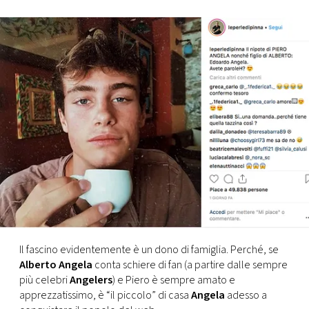
FOTO
CONCORSI
EVENTI
VIDEO
TV
PRINCIPATO
DI
Il fascino evidentemente è un dono di famiglia. Perché, se
MONACO
Alberto Angela
conta schiere di fan (a partire dalle sempre
più celebri
Angelers
) e Piero è sempre amato e
apprezzatissimo, è “il piccolo” di casa
Angela
adesso a
RMC