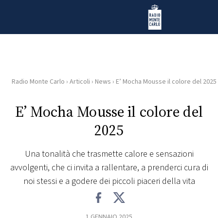
Vai al contenuto
Radio Monte Carlo
Radio Monte Carlo
›
Articoli
›
News
›
E’ Mocha Mousse il colore del 2025
HOME
E’ Mocha Mousse il colore del
RADIO
2025
WEB
RADIO
Una tonalità che trasmette calore e sensazioni
avvolgenti, che ci invita a rallentare, a prenderci cura di
PLAYLIST
noi stessi e a godere dei piccoli piaceri della vita
NEWS
1 GENNAIO 2025