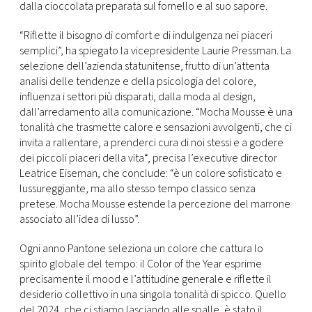
CONSIGLIA
dalla cioccolata preparata sul fornello e al suo sapore.
“Riflette il bisogno di comfort e di indulgenza nei piaceri
semplici”, ha spiegato la vicepresidente Laurie Pressman. La
selezione dell’azienda statunitense, frutto di un’attenta
analisi delle tendenze e della psicologia del colore,
influenza i settori più disparati, dalla moda al design,
dall’arredamento alla comunicazione. “Mocha Mousse è una
tonalità che trasmette calore e sensazioni avvolgenti, che ci
invita a rallentare, a prenderci cura di noi stessi e a godere
dei piccoli piaceri della vita“, precisa l’executive director
Leatrice Eiseman, che conclude: “è un colore sofisticato e
lussureggiante, ma allo stesso tempo classico senza
pretese. Mocha Mousse estende la percezione del marrone
associato all’idea di lusso”.
Ogni anno Pantone seleziona un colore che cattura lo
spirito globale del tempo: il Color of the Year esprime
precisamente il mood e l’attitudine generale e riflette il
desiderio collettivo in una singola tonalità di spicco. Quello
del 2024, che ci stiamo lasciando alle spalle, è stato il