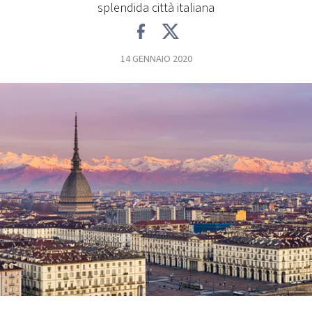
splendida città italiana
FOTO
14 GENNAIO 2020
CONCORSI
EVENTI
VIDEO
TV
PRINCIPATO
DI
MONACO
RMC