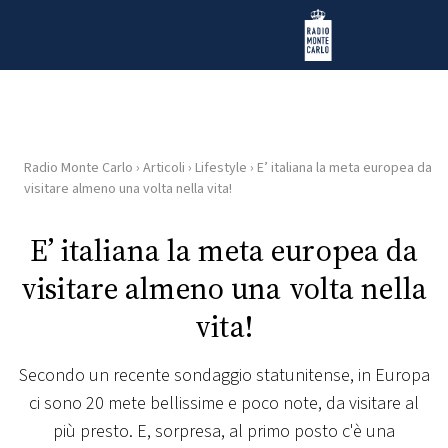
Vai al contenuto
Radio Monte Carlo
Radio Monte Carlo
›
Articoli
›
Lifestyle
›
E’ italiana la meta europea da
HOME
visitare almeno una volta nella vita!
RADIO
E’ italiana la meta europea da
visitare almeno una volta nella
WEB
RADIO
vita!
PLAYLIST
Secondo un recente sondaggio statunitense, in Europa
ci sono 20 mete bellissime e poco note, da visitare al
NEWS
più presto. E, sorpresa, al primo posto c'è una