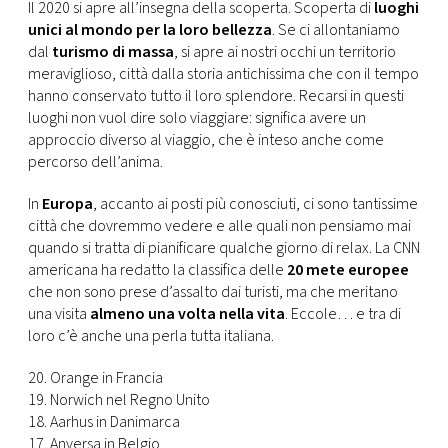
CONSIGLIA
Il 2020 si apre all’insegna della scoperta. Scoperta di
luoghi
unici al mondo per la loro bellezza
. Se ci allontaniamo
dal
turismo di massa
, si apre ai nostri occhi un territorio
meraviglioso, città dalla storia antichissima che con il tempo
hanno conservato tutto il loro splendore. Recarsi in questi
luoghi non vuol dire solo viaggiare: significa avere un
approccio diverso al viaggio, che è inteso anche come
percorso dell’anima.
In
Europa
, accanto ai posti più conosciuti, ci sono tantissime
città che dovremmo vedere e alle quali non pensiamo mai
quando si tratta di pianificare qualche giorno di relax. La CNN
americana ha redatto la classifica delle
20 mete europee
che non sono prese d’assalto dai turisti, ma che meritano
una visita
almeno una volta nella vita
. Eccole… e tra di
loro c’è anche una perla tutta italiana.
20. Orange in Francia
19. Norwich nel Regno Unito
18. Aarhus in Danimarca
17. Anversa in Belgio